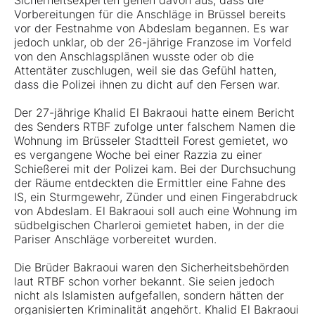
Sicherheitsexperten gehen davon aus, dass die
Vorbereitungen für die Anschläge in Brüssel bereits
vor der Festnahme von Abdeslam begannen. Es war
jedoch unklar, ob der 26-jährige Franzose im Vorfeld
von den Anschlagsplänen wusste oder ob die
Attentäter zuschlugen, weil sie das Gefühl hatten,
dass die Polizei ihnen zu dicht auf den Fersen war.
Der 27-jährige Khalid El Bakraoui hatte einem Bericht
des Senders RTBF zufolge unter falschem Namen die
Wohnung im Brüsseler Stadtteil Forest gemietet, wo
es vergangene Woche bei einer Razzia zu einer
Schießerei mit der Polizei kam. Bei der Durchsuchung
der Räume entdeckten die Ermittler eine Fahne des
IS, ein Sturmgewehr, Zünder und einen Fingerabdruck
von Abdeslam. El Bakraoui soll auch eine Wohnung im
südbelgischen Charleroi gemietet haben, in der die
Pariser Anschläge vorbereitet wurden.
Die Brüder Bakraoui waren den Sicherheitsbehörden
laut RTBF schon vorher bekannt. Sie seien jedoch
nicht als Islamisten aufgefallen, sondern hätten der
organisierten Kriminalität angehört. Khalid El Bakraoui