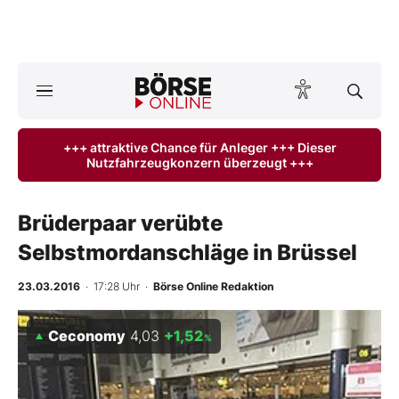
A
ktuelle Ausgabe BÖRSE ONLINE lesen
Börse
+++ attraktive Chance für Anleger +++ Dieser
Nutzfahrzeugkonzern überzeugt +++
News
Anlageprodukte
Brüderpaar verübte
Selbstmordanschläge in Brüssel
Finanz-Check
23.03.2016
· 17:28 Uhr
·
Börse Online Redaktion
Abo & Shop
Ceconomy
4,03
+1,52
%
BO-Musterdepots
Experten