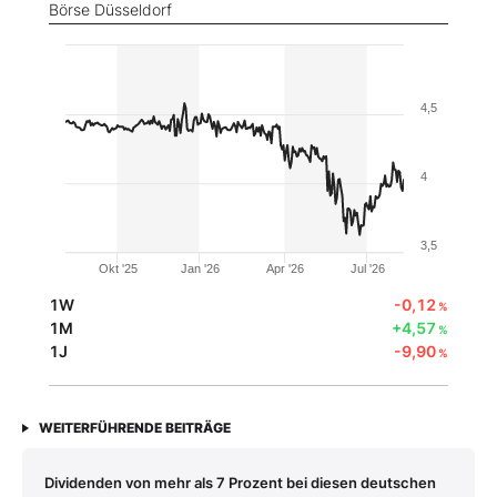
Börse Düsseldorf
4,5
4
3,5
Okt '25
Jan '26
Apr '26
Jul '26
1W
-0,12
%
1M
+4,57
%
1J
-9,90
%
WEITERFÜHRENDE BEITRÄGE
Dividenden von mehr als 7 Prozent bei diesen deutschen