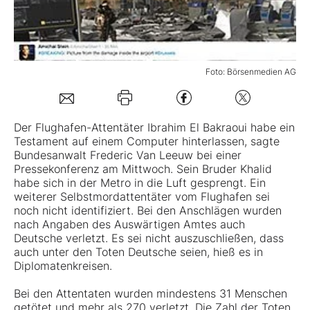
Mein B:O
Foto: Börsenmedien AG
Mein Konto
Folgen Sie uns
Der Flughafen-Attentäter Ibrahim El Bakraoui habe ein
Testament auf einem Computer hinterlassen, sagte
Bundesanwalt Frederic Van Leeuw bei einer
Kontakt
Pressekonferenz am Mittwoch. Sein Bruder Khalid
habe sich in der Metro in die Luft gesprengt. Ein
weiterer Selbstmordattentäter vom Flughafen sei
noch nicht identifiziert. Bei den Anschlägen wurden
nach Angaben des Auswärtigen Amtes auch
Deutsche verletzt. Es sei nicht auszuschließen, dass
auch unter den Toten Deutsche seien, hieß es in
Diplomatenkreisen.
Bei den Attentaten wurden mindestens 31 Menschen
getötet und mehr als 270 verletzt. Die Zahl der Toten