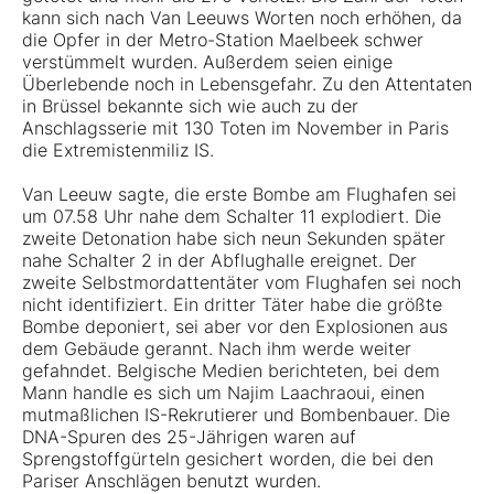
kann sich nach Van Leeuws Worten noch erhöhen, da
die Opfer in der Metro-Station Maelbeek schwer
verstümmelt wurden. Außerdem seien einige
Überlebende noch in Lebensgefahr. Zu den Attentaten
in Brüssel bekannte sich wie auch zu der
Anschlagsserie mit 130 Toten im November in Paris
die Extremistenmiliz IS.
Van Leeuw sagte, die erste Bombe am Flughafen sei
um 07.58 Uhr nahe dem Schalter 11 explodiert. Die
zweite Detonation habe sich neun Sekunden später
nahe Schalter 2 in der Abflughalle ereignet. Der
zweite Selbstmordattentäter vom Flughafen sei noch
nicht identifiziert. Ein dritter Täter habe die größte
Bombe deponiert, sei aber vor den Explosionen aus
dem Gebäude gerannt. Nach ihm werde weiter
gefahndet. Belgische Medien berichteten, bei dem
Mann handle es sich um Najim Laachraoui, einen
mutmaßlichen IS-Rekrutierer und Bombenbauer. Die
DNA-Spuren des 25-Jährigen waren auf
Sprengstoffgürteln gesichert worden, die bei den
Pariser Anschlägen benutzt wurden.