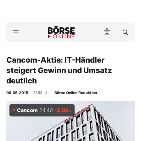
A
ktuelle Ausgabe BÖRSE ONLINE lesen
Börse
News
Cancom-Aktie: IT-Händler
steigert Gewinn und Umsatz
Anlageprodukte
deutlich
Finanz-Check
06.05.2015
· 21:53 Uhr
·
Börse Online Redaktion
Abo & Shop
Cancom
24,40
-2,02
%
BO-Musterdepots
Experten