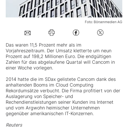
Mein B:O
Foto: Börsenmedien AG
Mein Konto
Das waren 11,5 Prozent mehr als im
Folgen Sie uns
Vorjahreszeitraum. Der Umsatz kletterte um neun
Prozent auf 198,2 Millionen Euro. Die endgültigen
Zahlen für das abgelaufene Quartal will Cancom in
einer Woche vorlegen.
Kontakt
2014 hatte die im SDax gelistete
Cancom
dank des
anhaltenden Booms im Cloud Computing
Rekordumsätze verbucht. Die Firma profitiert von der
Auslagerung von Speicher- und
Rechendienstleistungen seiner Kunden ins Internet
und vom Argwohn heimischer Unternehmen
gegenüber amerikanischen IT-Konzernen.
Reuters