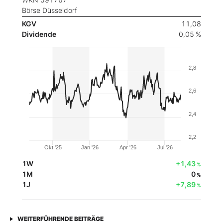
Börse Düsseldorf
KGV
11,08
Dividende
0,05 %
2,8
2,6
2,4
2,2
Okt '25
Jan '26
Apr '26
Jul '26
1W
+1,43
%
1M
0
%
1J
+7,89
%
WEITERFÜHRENDE BEITRÄGE