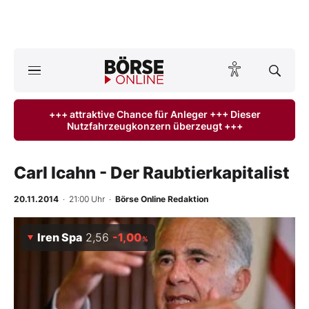
A
ktuelle Ausgabe BÖRSE ONLINE lesen
Börse
+++ attraktive Chance für Anleger +++ Dieser
Nutzfahrzeugkonzern überzeugt +++
News
Anlageprodukte
Carl Icahn - Der Raubtierkapitalist
Finanz-Check
20.11.2014
· 21:00 Uhr
·
Börse Online Redaktion
Abo & Shop
Iren Spa
2,56
-1,00
%
BO-Musterdepots
Experten