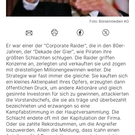
Mein B:O
Foto: Börsenmedien AG
Mein Konto
Er war einer der "Corporate Raider", die in den 80er-
Jahren, der "Dekade der Gier", wie Piraten ihre
Folgen Sie uns
größten Schlachten schlugen. Die Raider griffen
Konzerne an, zerlegten und verkauften sie und zogen
mit dreistelligen Millionengewinnen weiter. Die
Kontakt
Strategie war fast immer die gleiche: Sie kauften sich
ein kleines Aktienpaket ihres Opfers, erzeugten dann
öffentlichen Druck, um andere Aktionäre und gleich
gesinnte Investoren für sich zu gewinnen, attackierten
die Vorstandschefs, die sie als träge und überbezahlt
bezeichneten und erzwangen so eine
Kampfabstimmung in der Hauptversammlung. Die
Schlacht endete oft mit der Kapitulation der Firma.
Oder sie zahlte Rekordsummen, um die Angreifer
loszuwerden. Allein die Meldung, dass Icahn einen