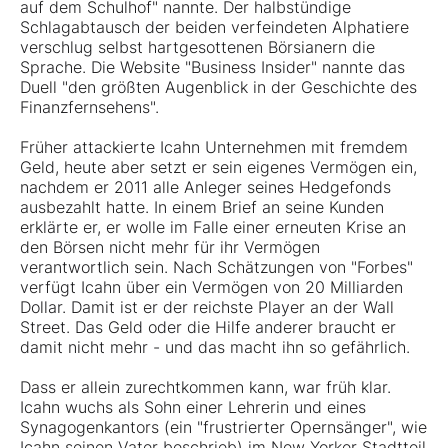
auf dem Schulhof" nannte. Der halbstündige
Schlagabtausch der beiden verfeindeten Alphatiere
verschlug selbst hartgesottenen Börsianern die
Sprache. Die Website "Business Insider" nannte das
Duell "den größten Augenblick in der Geschichte des
Finanzfernsehens".
Früher attackierte Icahn Unternehmen mit fremdem
Geld, heute aber setzt er sein eigenes Vermögen ein,
nachdem er 2011 alle Anleger seines Hedgefonds
ausbezahlt hatte. In einem Brief an seine Kunden
erklärte er, er wolle im Falle einer erneuten Krise an
den Börsen nicht mehr für ihr Vermögen
verantwortlich sein. Nach Schätzungen von "Forbes"
verfügt Icahn über ein Vermögen von 20 Milliarden
Dollar. Damit ist er der reichste Player an der Wall
Street. Das Geld oder die Hilfe anderer braucht er
damit nicht mehr - und das macht ihn so gefährlich.
Dass er allein zurechtkommen kann, war früh klar.
Icahn wuchs als Sohn einer Lehrerin und eines
Synagogenkantors (ein "frustrierter Opernsänger", wie
Icahn seinen Vater beschrieb) im New Yorker Stadtteil