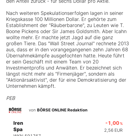
den Anteil zurück - für sechs Dollar pro Aktie.
Nach weiteren Spekulationserfolgen lagen in seiner
Kriegskasse 100 Millionen Dollar. Er gehörte zum
Establishment der "Räuberbarone", zu Leuten wie T.
Boone Pickens oder Sir James Goldsmith. Aber Icahn
wollte mehr. Er machte jetzt Jagd auf die ganz
großen Tiere. Das "Wall Street Journal" rechnete 2013
aus, dass er in den vorangegangenen zehn Jahren 68
Übernahmekämpfe ausgefochten hatte. Heute führt
er sein Geschäft mit einem Team von 20
Investmentprofis und Anwälten. Er bezeichnet sich
längst nicht mehr als "Firmenjäger", sondern als
"Aktionärsaktivist", der für eine Demokratisierung der
Unternehmen kämpft.
PEB
von
BÖRSE ONLINE Redaktion
Iren
-1,00
%
Spa
2,56
EUR
WKN 591767