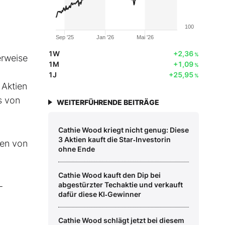
100
Sep '25
Jan '26
Mai '26
1W
+2,36
%
erweise
1M
+1,09
%
1J
+25,95
%
 Aktien
s von
WEITERFÜHRENDE BEITRÄGE
Cathie Wood kriegt nicht genug: Diese
3 Aktien kauft die Star‑Investorin
ien von
ohne Ende
Cathie Wood kauft den Dip bei
abgestürzter Techaktie und verkauft
-
dafür diese KI‑Gewinner
Cathie Wood schlägt jetzt bei diesem