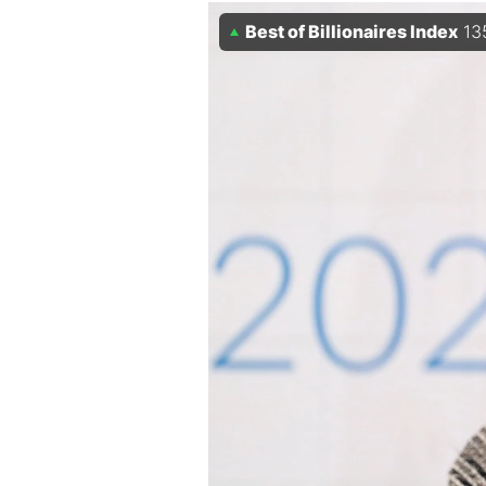
Experten
Best of Billionaires Index
13
Mein B:O
Mein Konto
Folgen Sie uns
Kontakt