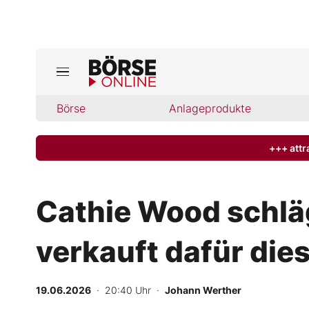
Jetzt a
ktuelle Ausgabe BÖRSE ONLINE lese
Börse
Börse
Anlageprodukte
News
+++ attr
Anlageprodukte
Cathie Wood schläg
Finanz-Check
verkauft dafür di
Abo & Shop
BO-Musterdepots
19.06.2026
· 20:40 Uhr
·
Johann Werther