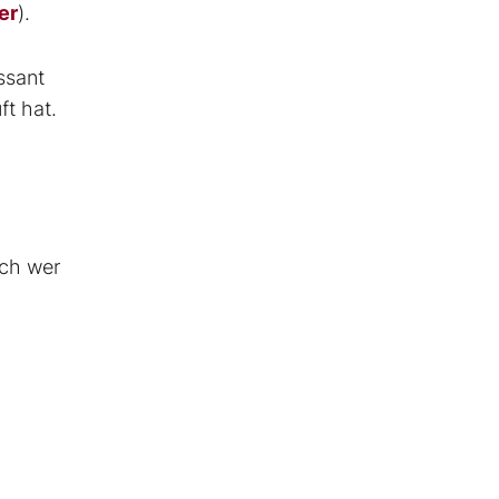
er
).
ssant
ft hat.
och wer