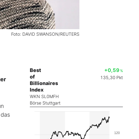
Foto: DAVID SWANSON/REUTERS
Best
+0,59
%
of
135,30
Pkt
ger
Billionaires
Index
WKN SL0MFH
Börse Stuttgart
un
 das
120