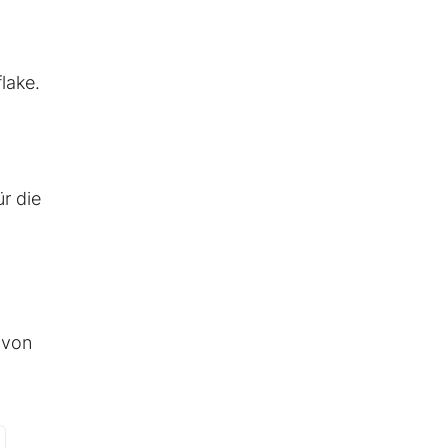
lake.
r die
 von