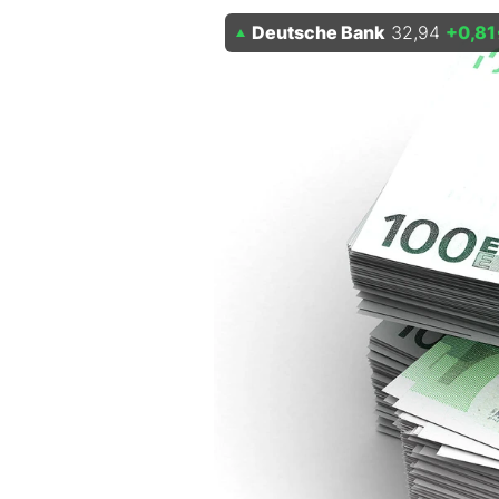
Experten
Deutsche Bank
32,94
+0,81
Mein B:O
Mein Konto
Folgen Sie uns
Kontakt