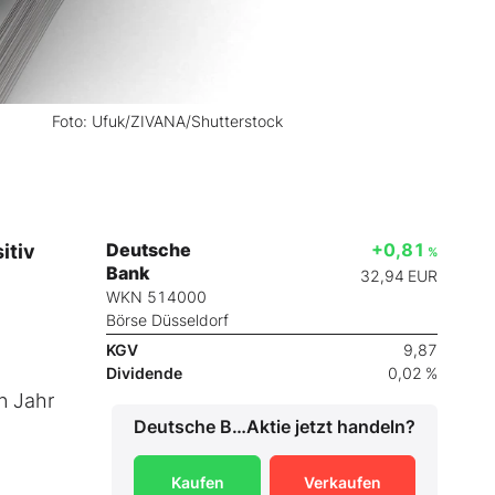
Foto: Ufuk/ZIVANA/Shutterstock
Deutsche
+0,81
itiv
%
Bank
32,94
EUR
WKN 514000
Börse Düsseldorf
KGV
9,87
Dividende
0,02 %
n Jahr
Deutsche Bank
Aktie jetzt handeln?
Kaufen
Verkaufen