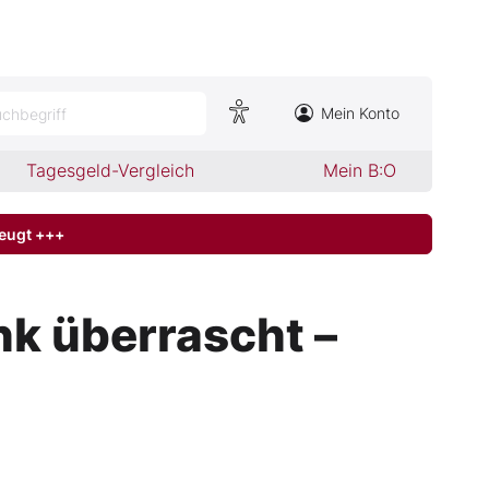
Mein Konto
chbegriff
Tagesgeld-Vergleich
Mein B:O
zeugt +++
k überrascht –