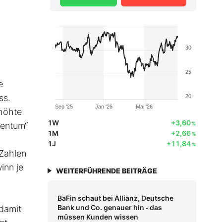
30
25
e
ss.
20
Sep '25
Jan '26
Mai '26
rhöhte
1W
+3,60
mentum“
%
1M
+2,66
%
1J
+11,84
%
 Zahlen
inn je
WEITERFÜHRENDE BEITRÄGE
BaFin schaut bei Allianz, Deutsche
Bank und Co. genauer hin ‑ das
damit
müssen Kunden wissen