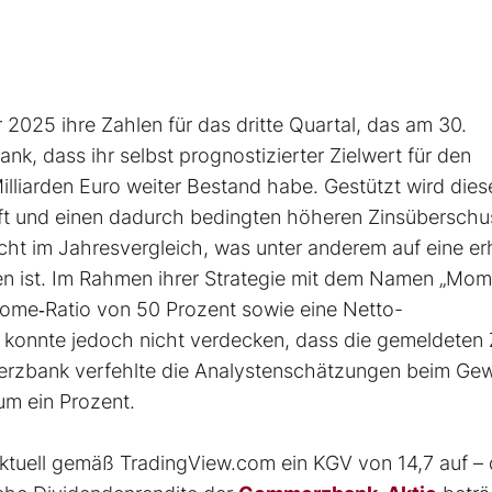
025 ihre Zahlen für das dritte Quartal, das am 30.
k, dass ihr selbst prognostizierter Zielwert für den
liarden Euro weiter Bestand habe. Gestützt wird dies
ft und einen dadurch bedingten höheren Zinsüberschu
eicht im Jahresvergleich, was unter anderem auf eine e
en ist. Im Rahmen ihrer Strategie mit dem Namen „Mo
ome‐Ratio von 50 Prozent sowie eine Netto-
es konnte jedoch nicht verdecken, dass die gemeldeten
rzbank verfehlte die Analystenschätzungen beim Gew
m ein Prozent.
tuell gemäß TradingView.com ein KGV von 14,7 auf – 