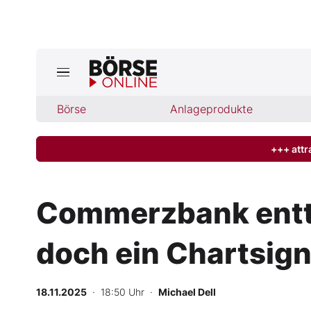
Jetzt a
ktuelle Ausgabe BÖRSE ONLINE lese
Börse
Börse
Anlageprodukte
News
+++ attr
Anlageprodukte
Commerzbank enttä
Finanz-Check
doch ein Chartsigna
Abo & Shop
BO-Musterdepots
18.11.2025
· 18:50 Uhr
·
Michael Dell