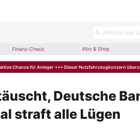
n
WKN/ISIN oder Su
Abo & Shop
Finanz-Check
aktive Chance für Anleger +++ Dieser Nutzfahrzeugkonzern über
uscht, Deutsche Ban
l straft alle Lügen