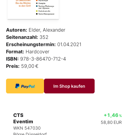
Autoren:
Elder, Alexander
Seitenanzahl:
352
Erscheinungstermin:
01.04.2021
Format:
Hardcover
ISBN:
978-3-86470-712-4
Preis:
59,00 €
Im Shop kaufen
CTS
+1,46
%
Eventim
58,80
EUR
WKN 547030
Börse Düsseldorf