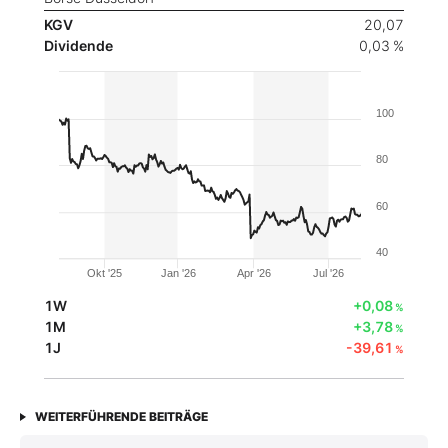
KGV
20,07
Dividende
0,03 %
100
80
60
40
Okt '25
Jan '26
Apr '26
Jul '26
1W
+0,08
%
1M
+3,78
%
1J
-39,61
%
WEITERFÜHRENDE BEITRÄGE