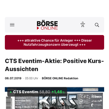
A
ktuelle Ausgabe BÖRSE ONLINE lesen
Börse
+++ attraktive Chance für Anleger +++ Dieser
Nutzfahrzeugkonzern überzeugt +++
News
Anlageprodukte
CTS Eventim-Aktie: Positive Kurs-
Aussichten
Finanz-Check
06.07.2019
· 05:00 Uhr
·
BÖRSE ONLINE Redaktion
Abo & Shop
CTS Eventim
58,80
+1,46
%
BO-Musterdepots
Experten