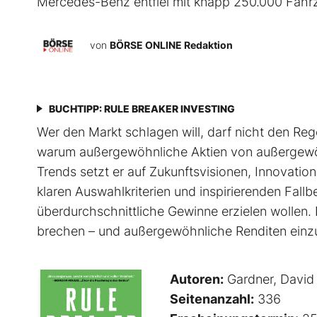
Mercedes-Benz entfiel mit knapp 250.000 Fahrz
von
BÖRSE ONLINE Redaktion
BUCHTIPP: RULE BREAKER INVESTING
Wer den Markt schlagen will, darf nicht den Rege
warum außergewöhnliche Aktien von außer­gewöh
Trends setzt er auf Zukunftsvisionen, Innovati
klaren Auswahlkriterien und inspirierenden Fallbeis
überdurchschnittliche Gewinne erzielen wollen. 
brechen – und außergewöhnliche Renditen einz
Autoren:
Gardner, David
Seitenanzahl:
336