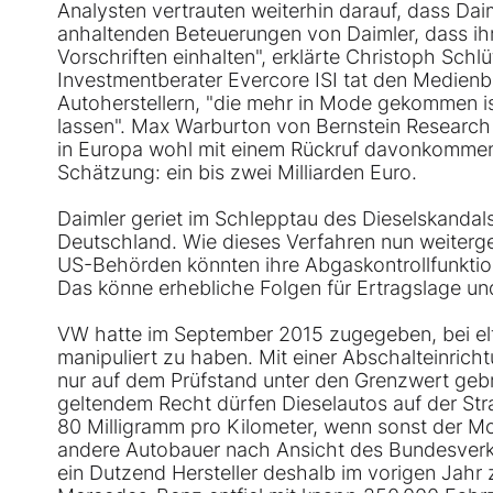
Analysten vertrauten weiterhin darauf, dass Dai
anhaltenden Beteuerungen von Daimler, dass ih
Vorschriften einhalten", erklärte Christoph Schlü
Investmentberater Evercore ISI tat den Medienbe
Autoherstellern, "die mehr in Mode gekommen is
lassen". Max Warburton von Bernstein Research 
in Europa wohl mit einem Rückruf davonkommen 
Schätzung: ein bis zwei Milliarden Euro.
Daimler geriet im Schlepptau des Dieselskandals
Deutschland. Wie dieses Verfahren nun weitergeh
US-Behörden könnten ihre Abgaskontrollfunktion
Das könne erhebliche Folgen für Ertragslage u
VW hatte im September 2015 zugegeben, bei el
manipuliert zu haben. Mit einer Abschalteinric
nur auf dem Prüfstand unter den Grenzwert gebra
geltendem Recht dürfen Dieselautos auf der St
80 Milligramm pro Kilometer, wenn sonst der M
andere Autobauer nach Ansicht des Bundesverke
ein Dutzend Hersteller deshalb im vorigen Jahr 