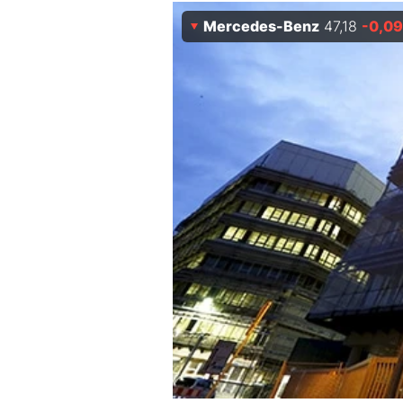
Experten
Mercedes-Benz
47,18
-0,09
Mein B:O
Mein Konto
Folgen Sie uns
Kontakt