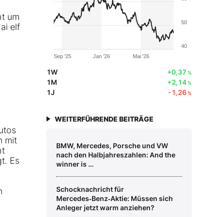
ht um
50
i elf
40
Sep '25
Jan '26
Mai '26
1W
+0,37
%
1M
+2,14
%
1J
-1,26
%
WEITERFÜHRENDE BEITRÄGE
utos
n mit
BMW, Mercedes, Porsche und VW
ht
nach den Halbjahreszahlen: And the
t. Es
winner is …
Schocknachricht für
n
Mercedes‑Benz‑Aktie: Müssen sich
Anleger jetzt warm anziehen?