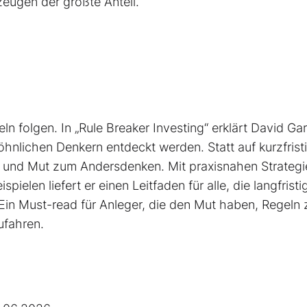
eugen der größte Anteil.
ln folgen. In „Rule Breaker Investing“ erklärt David Ga
nlichen Denkern entdeckt werden. Statt auf kurzfrist
on und Mut zum Andersdenken. Mit praxisnahen Strategi
pielen liefert er einen Leit­faden für alle, die langfristi
Ein Must-read für Anleger, die den Mut haben, Regeln 
ufahren.