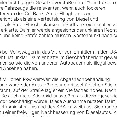
mler nicht gegen Gesetze verstoßen hat. "Uns trösten 
re Fahrzeuge die relevanten, wenn auch lockeren
ter von der Citi Bank. Arndt Ellinghorst vom
richt ab als eine Verteufelung von Diesel und
t, als Rose-Flaschenkorken in Südfrankreich knallen z
erklärte, Daimler werde angesichts der unklaren Rech
und keine Strafe zahlen müssen. Kostenpunkt nach s
 bei Volkswagen in das Visier von Ermittlern in den U
t, ist unklar. Daimler hatte im Geschäftsbericht gewar
en so wie die von anderen Autobauern als illegal bew
nd Ansehen haben.
f Millionen Pkw weltweit die Abgasnachbehandlung
htung wurde der Ausstoß gesundheitsschädlichen Stick
cht, auf der Straße lag er ein Vielfaches höher. Nach
raße auch mehr Stickoxid ausstoßen als die vorgeschr
otor beschädigt würde. Diese Ausnahme nutzten Daiml
hrsministeriums und des KBA zu weit aus. Sie drängt
zu einer freiwilligen Nachbesserung von Dieselautos. A