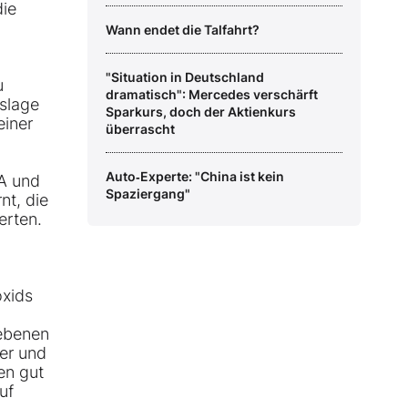
die
Wann endet die Talfahrt?
"Situation in Deutschland
u
dramatisch": Mercedes verschärft
tslage
Sparkurs, doch der Aktienkurs
einer
überrascht
Auto‑Experte: "China ist kein
SA und
Spaziergang"
nt, die
erten.
oxids
iebenen
er und
en gut
uf