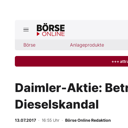
Jetzt a
ktuelle Ausgabe BÖRSE ONLINE lese
Börse
Börse
Anlageprodukte
News
+++ attr
Anlageprodukte
Daimler-Aktie: Bet
Finanz-Check
Dieselskandal
Abo & Shop
BO-Musterdepots
13.07.2017
· 16:55 Uhr
·
Börse Online Redaktion