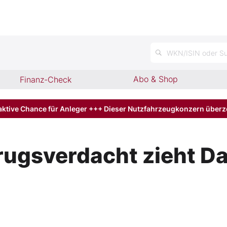
n
WKN/ISIN oder Su
Abo & Shop
Finanz-Check
aktive Chance für Anleger +++ Dieser Nutzfahrzeugkonzern über
rugsverdacht zieht Dai