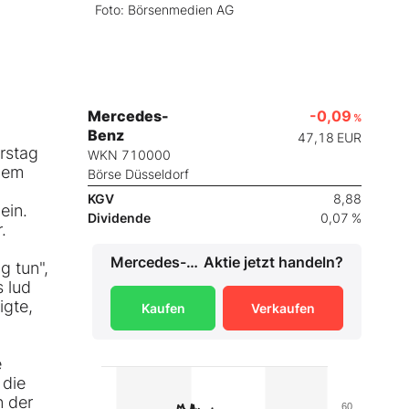
Foto: Börsenmedien AG
Mercedes-
-0,09
%
Benz
47,18
EUR
rstag
WKN 710000
 dem
Börse Düsseldorf
KGV
8,88
ein.
Dividende
0,07 %
.
Mercedes-Benz
Aktie jetzt handeln?
g tun",
 lud
igte,
Kaufen
Verkaufen
e
 die
n der
60