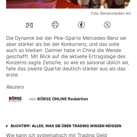
Mein B:O
Foto: Börsenmedien AG
Mein Konto
Die Dynamik bei der Pkw-Sparte Mercedes-Benz sei
aber stärker als bei der Konkurrenz, und das solle
auch so bleiben. Daimler habe in China die Wende
Folgen Sie uns
geschafft. Mit Blick auf die aktuelle Ertragslage des
Konzerns sagte Zetsche, so wie es saisonal üblich sei,
falle das zweite Quartal deutlich stärker aus als das
Kontakt
erste.
Reuters
von
BÖRSE ONLINE Redaktion
BUCHTIPP: ALLES, WAS SIE ÜBER TRADING WISSEN MÜSSEN
Wie kann ich systematisch mit Trading Geld