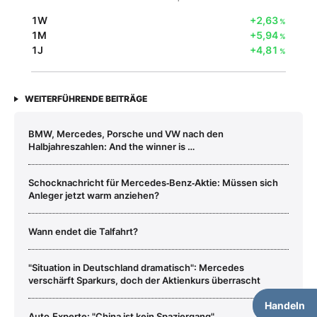
1W
+2,63
%
1M
+5,94
%
1J
+4,81
%
WEITERFÜHRENDE BEITRÄGE
BMW, Mercedes, Porsche und VW nach den
Halbjahreszahlen: And the winner is …
Schocknachricht für Mercedes‑Benz‑Aktie: Müssen sich
Anleger jetzt warm anziehen?
Wann endet die Talfahrt?
"Situation in Deutschland dramatisch": Mercedes
verschärft Sparkurs, doch der Aktienkurs überrascht
Handeln
Auto‑Experte: "China ist kein Spaziergang"