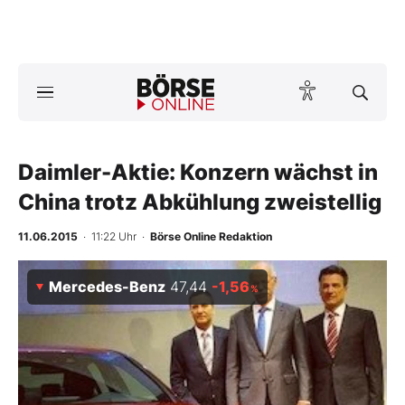
A
ktuelle Ausgabe BÖRSE ONLINE lesen
Börse
News
Daimler-Aktie: Konzern wächst in
China trotz Abkühlung zweistellig
Anlageprodukte
11.06.2015
· 11:22 Uhr
·
Börse Online Redaktion
Finanz-Check
Mercedes-Benz
47,44
-1,56
%
Abo & Shop
BO-Musterdepots
Experten