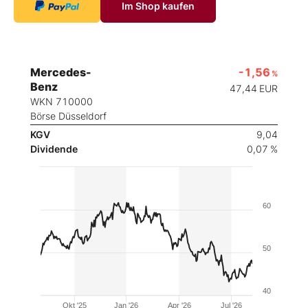
Im Shop kaufen
Mercedes-
-1,56
%
Benz
47,44
EUR
WKN 710000
Börse Düsseldorf
KGV
9,04
Dividende
0,07 %
60
50
40
Okt '25
Jan '26
Apr '26
Jul '26