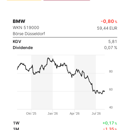
BMW
-0,80
%
WKN 519000
59,44
EUR
Börse Düsseldorf
KGV
5,81
Dividende
0,07 %
80
60
40
Okt '25
Jan '26
Apr '26
Jul '26
1W
+0,17
%
1M
-1,35
%