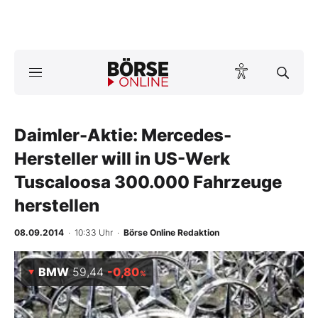
A
ktuelle Ausgabe BÖRSE ONLINE lesen
Börse
News
Daimler-Aktie: Mercedes-
Hersteller will in US-Werk
Anlageprodukte
Tuscaloosa 300.000 Fahrzeuge
herstellen
Finanz-Check
08.09.2014
· 10:33 Uhr
·
Börse Online Redaktion
Abo & Shop
BMW
59,44
-0,80
BO-Musterdepots
%
Experten