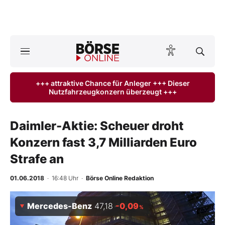
A
ktuelle Ausgabe BÖRSE ONLINE lesen
Börse
+++ attraktive Chance für Anleger +++ Dieser
Nutzfahrzeugkonzern überzeugt +++
News
Anlageprodukte
Daimler-Aktie: Scheuer droht
Konzern fast 3,7 Milliarden Euro
Finanz-Check
Strafe an
Abo & Shop
01.06.2018
· 16:48 Uhr
·
Börse Online Redaktion
BO-Musterdepots
Mercedes-Benz
47,18
-0,09
%
Experten