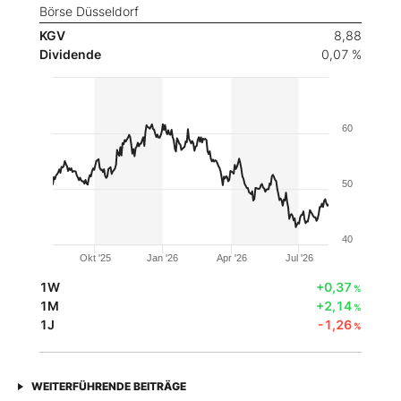
Börse Düsseldorf
KGV
8,88
Dividende
0,07 %
60
50
40
Okt '25
Jan '26
Apr '26
Jul '26
1W
+0,37
%
1M
+2,14
%
1J
-1,26
%
WEITERFÜHRENDE BEITRÄGE