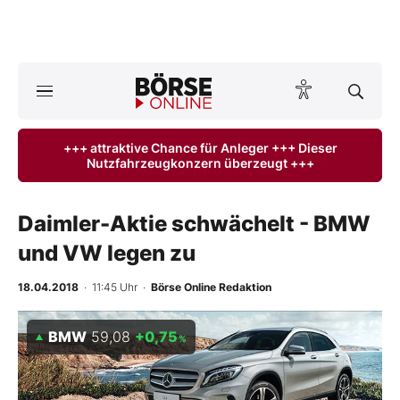
A
ktuelle Ausgabe BÖRSE ONLINE lesen
Börse
+++ attraktive Chance für Anleger +++ Dieser
Nutzfahrzeugkonzern überzeugt +++
News
Anlageprodukte
Daimler-Aktie schwächelt - BMW
und VW legen zu
Finanz-Check
18.04.2018
· 11:45 Uhr
·
Börse Online Redaktion
Abo & Shop
BMW
59,08
+0,75
%
BO-Musterdepots
Experten