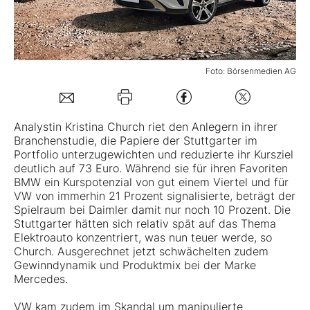
Mein B:O
Foto: Börsenmedien AG
Mein Konto
Folgen Sie uns
Analystin Kristina Church riet den Anlegern in ihrer
Branchenstudie, die Papiere der Stuttgarter im
Portfolio unterzugewichten und reduzierte ihr Kursziel
Kontakt
deutlich auf 73 Euro. Während sie für ihren Favoriten
BMW ein Kurspotenzial von gut einem Viertel und für
VW von immerhin 21 Prozent signalisierte, beträgt der
Spielraum bei Daimler damit nur noch 10 Prozent. Die
Stuttgarter hätten sich relativ spät auf das Thema
Elektroauto konzentriert, was nun teuer werde, so
Church. Ausgerechnet jetzt schwächelten zudem
Gewinndynamik und Produktmix bei der Marke
Mercedes.
VW kam zudem im Skandal um manipulierte