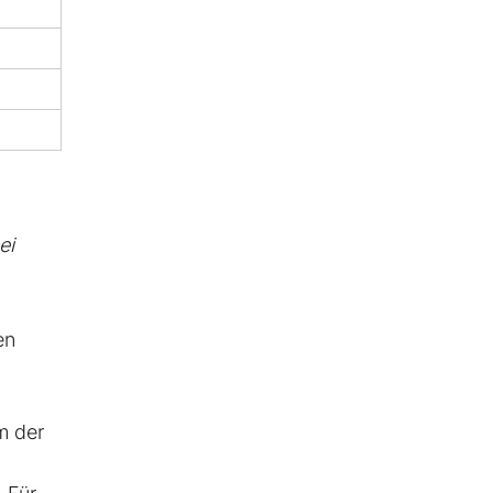
ei
en
m der