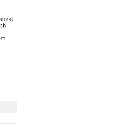
erivat
ab.
em