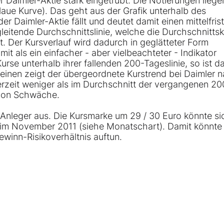
er Daimler-Aktie stark eingetrübt. Die Notierungen lieg
blaue Kurve). Das geht aus der Grafik unterhalb des
r Daimler-Aktie fällt und deutet damit einen mittelfris
gleitende Durchschnittslinie, welche die Durchschnitts
 Der Kursverlauf wird dadurch in geglätteter Form
mit als ein einfacher - aber vielbeachteter - Indikator
rse unterhalb ihrer fallenden 200-Tageslinie, so ist d
einen zeigt der übergeordnete Kurstrend bei Daimler 
erzeit weniger als im Durchschnitt der vergangenen 20
 von Schwäche.
te Anleger aus. Die Kursmarke um 29 / 30 Euro könnte si
e im November 2011 (siehe Monatschart). Damit könnte
ewinn-Risikoverhältnis auftun.