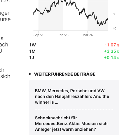
en 34
tigen
50
kurse
40
Sep '25
Jan '26
Mai '26
as
nach
1W
-1,07
%
0
1M
+3,35
%
1J
+0,14
%
ch
WEITERFÜHRENDE BEITRÄGE
 sich
BMW, Mercedes, Porsche und VW
nach den Halbjahreszahlen: And the
winner is …
Schocknachricht für
Mercedes‑Benz‑Aktie: Müssen sich
Anleger jetzt warm anziehen?