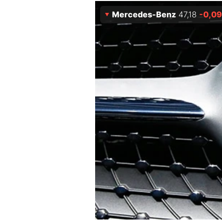
Mercedes-Benz
47,18
-0,09
Mein B:O
Mein Konto
Folgen Sie uns
Kontakt