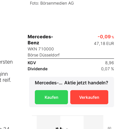
Foto: Börsenmedien AG
Mercedes-
-0,09
%
Benz
47,18
EUR
WKN 710000
Börse Düsseldorf
ersten
KGV
8,96
Dividende
0,07 %
ginn
reif.
Mercedes-Benz
Aktie jetzt handeln?
Kaufen
Verkaufen
60