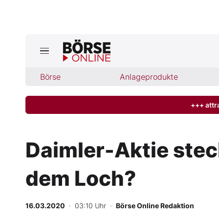
Börse
Börse
Anlageprodukte
News
Anlageprodukte
+++ attr
Finanz-Check
Daimler-Aktie stec
Abo & Shop
dem Loch?
BO-Musterdepots
16.03.2020
· 03:10 Uhr
·
Börse Online Redaktion
Experten