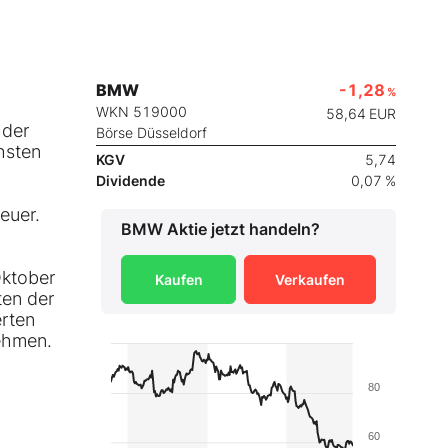
BMW
-1,28
%
WKN 519000
58,64
EUR
 der
Börse Düsseldorf
hsten
KGV
5,74
Dividende
0,07 %
euer.
BMW
Aktie jetzt handeln?
Oktober
Kaufen
Verkaufen
ten der
erten
nehmen.
80
60