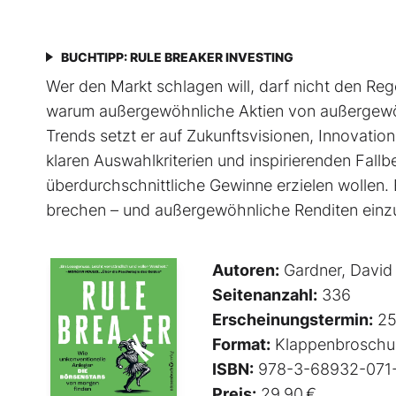
BUCHTIPP: RULE BREAKER INVESTING
Wer den Markt schlagen will, darf nicht den Rege
warum außergewöhnliche Aktien von außer­gewöh
Trends setzt er auf Zukunftsvisionen, Innovati
klaren Auswahlkriterien und inspirierenden Fallbeis
überdurchschnittliche Gewinne erzielen wollen. 
brechen – und außergewöhnliche Renditen einz
Autoren:
Gardner, David
Seitenanzahl:
336
Erscheinungstermin:
25
Format:
Klappenbroschu
ISBN:
978-3-68932-071
Preis:
29,90 €