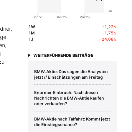
40
Sep '25
Jan '26
Mai '26
1W
-1,22
%
rdner,
1M
-1,75
%
ige
1J
-24,68
%
en,
g
WEITERFÜHRENDE BEITRÄGE
zu
BMW‑Aktie: Das sagen die Analysten
jetzt // Einschätzungen am Freitag
Enormer Einbruch: Nach diesen
Nachrichten die BMW‑Aktie kaufen
oder verkaufen?
BMW‑Aktie nach Talfahrt: Kommt jetzt
die Einstiegschance?