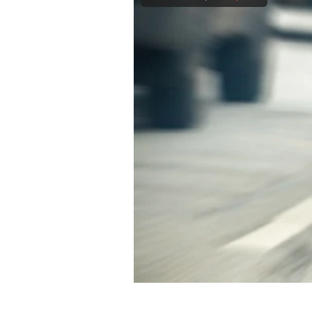
Experten
Mein B:O
Mein Konto
Folgen Sie uns
Kontakt