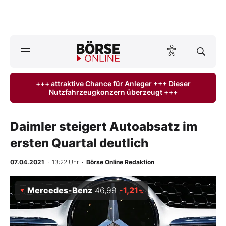
A
ktuelle Ausgabe BÖRSE ONLINE lesen
Börse
+++ attraktive Chance für Anleger +++ Dieser
Nutzfahrzeugkonzern überzeugt +++
News
Anlageprodukte
Daimler steigert Autoabsatz im
ersten Quartal deutlich
Finanz-Check
07.04.2021
· 13:22 Uhr
·
Börse Online Redaktion
Abo & Shop
Mercedes-Benz
46,99
-1,21
%
BO-Musterdepots
Experten