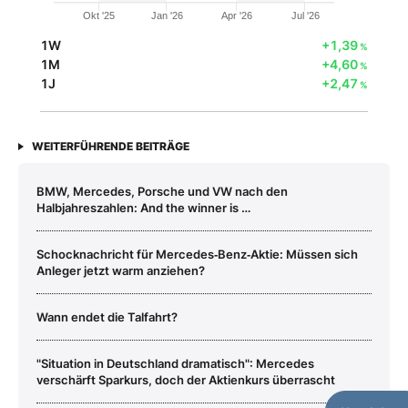
Okt '25
Jan '26
Apr '26
Jul '26
1W
+1,39
%
1M
+4,60
%
1J
+2,47
%
WEITERFÜHRENDE BEITRÄGE
BMW, Mercedes, Porsche und VW nach den
Halbjahreszahlen: And the winner is …
Schocknachricht für Mercedes‑Benz‑Aktie: Müssen sich
Anleger jetzt warm anziehen?
Wann endet die Talfahrt?
"Situation in Deutschland dramatisch": Mercedes
verschärft Sparkurs, doch der Aktienkurs überrascht