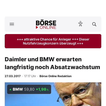
Börse
News
+++ attraktive Chance für Anleger +++ Dieser
Nutzfahrzeugkonzern überzeugt +++
Anlageprodukte
Finanz-Check
Daimler und BMW erwarten
langfristig noch Absatzwachstum
Abo & Shop
27.03.2017
· 17:17 Uhr
·
Börse Online Redaktion
BO-Musterdepots
BMW
59,80
+1,98
%
Experten
Mein B:O