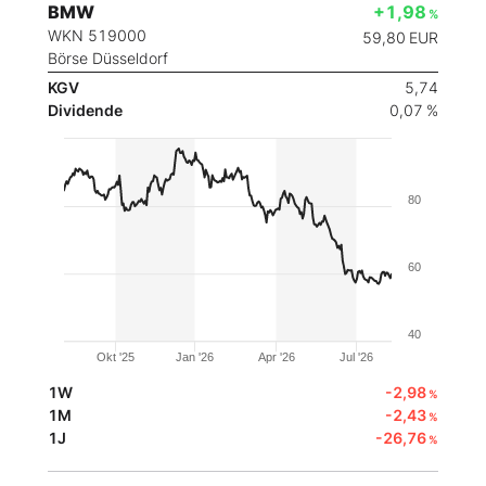
BMW
+1,98
%
WKN 519000
59,80
EUR
Börse Düsseldorf
KGV
5,74
Dividende
0,07 %
80
60
40
Okt '25
Jan '26
Apr '26
Jul '26
1W
-2,98
%
1M
-2,43
%
1J
-26,76
%