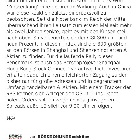
Nicht nur auf europäische Investoren hat das Wort
"Zinssenkung" eine betörende Wirkung. Auch in China
war diese Reaktion zuletzt eindrucksvoll zu
beobachten. Seit die Notenbank im Reich der Mitte
überraschend ihren Leitsatz zum ersten Mal seit mehr
als zwei Jahren senkte, geht es mit den Kursen steil
nach oben. So verteuerte sich der CSI 300 um rund
neun Prozent. In diesem Index sind die 300 größten,
an den Börsen in Shanghai und Shenzen notierten A-
Aktien zu finden. Für die laufende Rally dieser
Benchmark ist auch das Börsenprojekt "Shanghai
Hong Kong Stock Connect" verantwortlich. Investoren
erhalten dadurch einen erleichterten Zugang zu den
bisher nur für große Adressen und in begrenztem
Umfang handelbaren A-Aktien. Mit einem Tracker der
RBS können sich Anleger den CSI 300 ins Depot
holen. Orders sollten wegen eines günstigeren
Spreads außerbörslich vor 9.00 Uhr erfolgen.
WH
von
BÖRSE ONLINE Redaktion