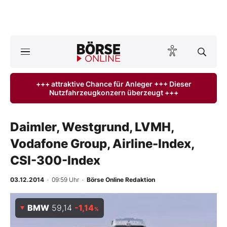
A
ktuelle Ausgabe BÖRSE ONLINE lesen
Börse
+++ attraktive Chance für Anleger +++ Dieser
Nutzfahrzeugkonzern überzeugt +++
News
Anlageprodukte
Daimler, Westgrund, LVMH,
Vodafone Group, Airline-Index,
Finanz-Check
CSI-300-Index
Abo & Shop
03.12.2014
· 09:59 Uhr
·
Börse Online Redaktion
BO-Musterdepots
BMW
59,14
-1,14
%
Experten