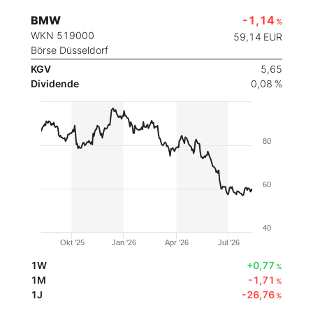
BMW
-1,14
%
WKN 519000
59,14
EUR
Börse Düsseldorf
KGV
5,65
Dividende
0,08 %
80
60
40
Okt '25
Jan '26
Apr '26
Jul '26
1W
+0,77
%
1M
-1,71
%
1J
-26,76
%