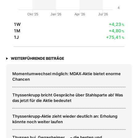
4
Okt '25
Jan '26
Apr '26
Jul '26
1W
+4,23
%
1M
+4,80
%
1J
+75,41
%
WEITERFÜHRENDE BEITRÄGE
Momentumwechsel möglich: MDAX‑Aktie bietet enorme
Chancen
Thyssenkrupp bricht Gespräche über Stahlsparte ab! Was
das jetzt für die Aktie bedeutet
Thyssenkrupp‑Aktie zieht wieder deutlich an: Erholung
könnte noch weiter laufen
Thyssen hui, Gerresheimer ... – die besten und