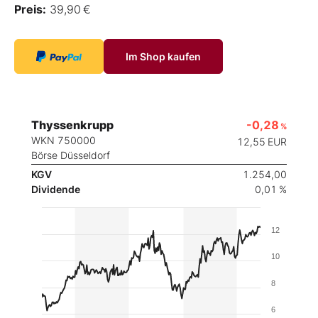
Preis:
39,90 €
Im Shop kaufen
Thyssenkrupp
-0,28
%
WKN 750000
12,55
EUR
Börse Düsseldorf
KGV
1.254,00
Dividende
0,01 %
12
10
8
6