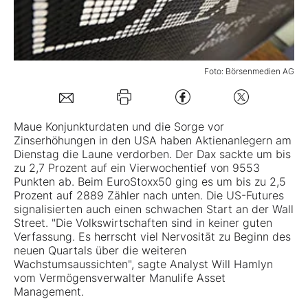
Mein B:O
Foto: Börsenmedien AG
Mein Konto
Folgen Sie uns
Maue Konjunkturdaten und die Sorge vor
Zinserhöhungen in den USA haben Aktienanlegern am
Dienstag die Laune verdorben. Der Dax sackte um bis
Kontakt
zu 2,7 Prozent auf ein Vierwochentief von 9553
Punkten ab. Beim EuroStoxx50 ging es um bis zu 2,5
Prozent auf 2889 Zähler nach unten. Die US-Futures
signalisierten auch einen schwachen Start an der Wall
Street. "Die Volkswirtschaften sind in keiner guten
Verfassung. Es herrscht viel Nervosität zu Beginn des
neuen Quartals über die weiteren
Wachstumsaussichten", sagte Analyst Will Hamlyn
vom Vermögensverwalter Manulife Asset
Management.