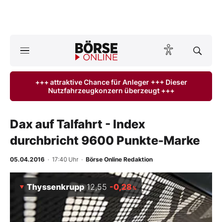
A
ktuelle Ausgabe BÖRSE ONLINE lesen
Börse
+++ attraktive Chance für Anleger +++ Dieser
Nutzfahrzeugkonzern überzeugt +++
News
Anlageprodukte
Dax auf Talfahrt - Index
durchbricht 9600 Punkte-Marke
Finanz-Check
05.04.2016
· 17:40 Uhr
·
Börse Online Redaktion
Abo & Shop
Thyssenkrupp
12,55
-0,28
%
BO-Musterdepots
Experten