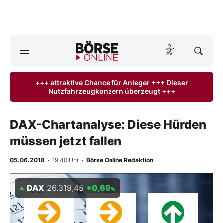
A
ktuelle Ausgabe BÖRSE ONLINE lesen
Börse
+++ attraktive Chance für Anleger +++ Dieser
Nutzfahrzeugkonzern überzeugt +++
News
Anlageprodukte
DAX-Chartanalyse: Diese Hürden
müssen jetzt fallen
Finanz-Check
05.06.2018
· 19:40 Uhr
·
Börse Online Redaktion
Abo & Shop
DAX
26.319,45
+0,69
%
BO-Musterdepots
Experten