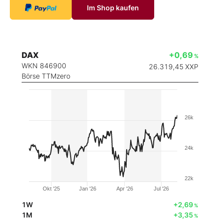
Im Shop kaufen
DAX
+0,69
%
WKN 846900
26.319,45
XXP
Börse TTMzero
26k
24k
22k
Okt '25
Jan '26
Apr '26
Jul '26
1W
+2,69
%
1M
+3,35
%