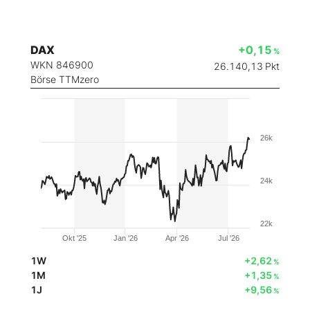
DAX
+0,15
%
WKN 846900
26.140,13
Pkt
Börse TTMzero
26k
24k
22k
Okt '25
Jan '26
Apr '26
Jul '26
1W
+2,62
%
1M
+1,35
%
1J
+9,56
%