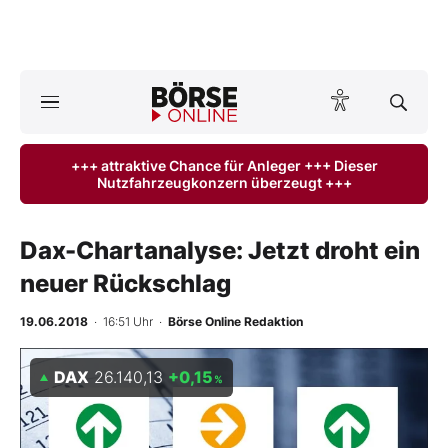
A
ktuelle Ausgabe BÖRSE ONLINE lesen
Börse
+++ attraktive Chance für Anleger +++ Dieser
Nutzfahrzeugkonzern überzeugt +++
News
Anlageprodukte
Dax-Chartanalyse: Jetzt droht ein
neuer Rückschlag
Finanz-Check
19.06.2018
· 16:51 Uhr
·
Börse Online Redaktion
Abo & Shop
DAX
26.140,13
+0,15
%
BO-Musterdepots
Experten