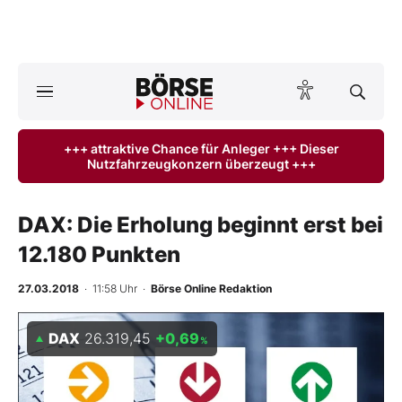
A
ktuelle Ausgabe BÖRSE ONLINE lesen
Börse
+++ attraktive Chance für Anleger +++ Dieser
Nutzfahrzeugkonzern überzeugt +++
News
Anlageprodukte
DAX: Die Erholung beginnt erst bei
12.180 Punkten
Finanz-Check
27.03.2018
· 11:58 Uhr
·
Börse Online Redaktion
Abo & Shop
DAX
26.319,45
+0,69
%
BO-Musterdepots
Experten