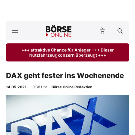
A
ktuelle Ausgabe BÖRSE ONLINE lesen
Börse
+++ attraktive Chance für Anleger +++ Dieser
Nutzfahrzeugkonzern überzeugt +++
News
Anlageprodukte
DAX geht fester ins Wochenende
Finanz-Check
14.05.2021
· 19:38 Uhr
·
Börse Online Redaktion
Abo & Shop
-
%
BO-Musterdepots
Experten