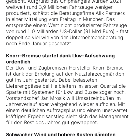
gedacht. Aufgrund des Chipmangels würden 2021
weltweit rund 3,9 Millionen Fahrzeuge weniger
produziert, schätzt die Beratungsfirma Alix Partners
in einer Mitteilung vom Freitag in München. Das
entspreche einem Wert nicht produzierter Fahrzeuge
von rund 110 Milliarden US-Dollar (91 Mrd Euro) - fast
doppelt so viel wie von der Unternehmensberatung
noch Ende Januar geschätzt.
Knorr-Bremse startet dank Lkw-Aufschwung
ordentlich
Der Lkw- und Zugbremsen-Hersteller Knorr-Bremse
ist dank der Erholung auf den Nutzfahrzeugmärkten
gut ins Jahr gestartet. Dabei belasteten
Lieferengpässe bei Halbleitern im ersten Quartal die
Sparte mit Systemen für Lkw und Busse sogar noch.
Vorstandschef Jan Mrosik will Umsatzeinbußen im
Jahresverlauf aber weitgehend wieder aufholen. Mit
einem deutlichen Auftragsplus und einem unerwartet
kräftigen Ergebnisanstieg sieht sich das Management
für den Rest des Jahres gut gewappnet.
Schwacher Wind und höhere Kosten dämpfen