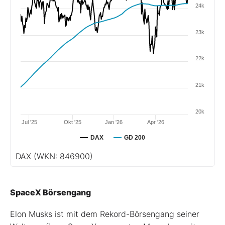
24k
23k
22k
21k
20k
Jul '25
Okt '25
Jan '26
Apr '26
DAX
GD 200
DAX
(WKN: 846900)
SpaceX Börsengang
Elon Musks ist mit dem Rekord-Börsengang seiner