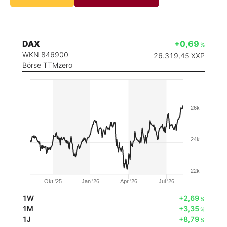
DAX
+0,69
%
WKN 846900
26.319,45
XXP
Börse TTMzero
26k
24k
22k
Okt '25
Jan '26
Apr '26
Jul '26
1W
+2,69
%
1M
+3,35
%
1J
+8,79
%