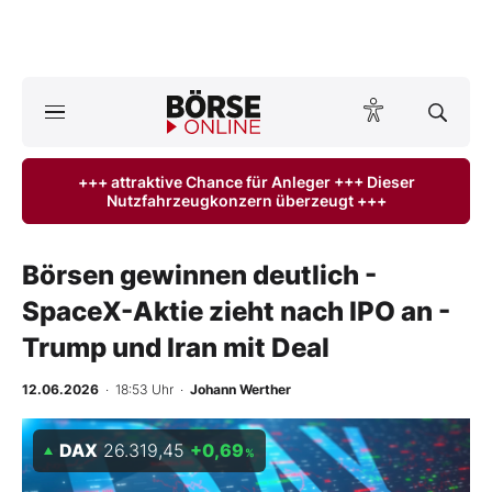
A
ktuelle Ausgabe BÖRSE ONLINE lesen
Börse
+++ attraktive Chance für Anleger +++ Dieser
Nutzfahrzeugkonzern überzeugt +++
News
Anlageprodukte
Börsen gewinnen deutlich -
SpaceX-Aktie zieht nach IPO an -
Finanz-Check
Trump und Iran mit Deal
Abo & Shop
12.06.2026
· 18:53 Uhr
·
Johann Werther
BO-Musterdepots
DAX
26.319,45
+0,69
%
Experten