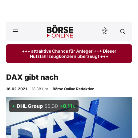
Börse
News
+++ attraktive Chance für Anleger +++ Dieser
Nutzfahrzeugkonzern überzeugt +++
Anlageprodukte
Finanz-Check
DAX gibt nach
Abo & Shop
16.02.2021
· 18:38 Uhr
·
Börse Online Redaktion
BO-Musterdepots
DHL Group
55,30
+0,11
%
Experten
Mein B:O