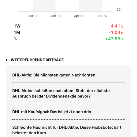
30
Okt '25
Jan '26
Apr '26
Jul '26
1W
-4,41
%
1M
-1,04
%
1J
+47,58
%
WEITERFÜHRENDE BEITRÄGE
DHL‑Aktie: Die nächsten guten Nachrichten
DHL‑Aktien schießen nach oben: Steht der nächste
Ausbruch bei der Dividendenaktie bevor?
DHL mit Kaufsignal: Das ist jetzt noch drin
Schlechte Nachricht für DHL‑Aktie: Diese Hiobsbotschaft
belastet den Kurs