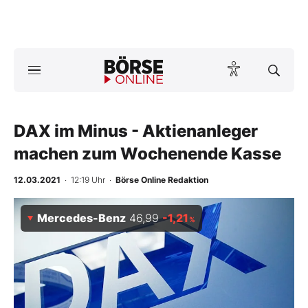
A
ktuelle Ausgabe BÖRSE ONLINE lesen
Börse
News
DAX im Minus - Aktienanleger
machen zum Wochenende Kasse
Anlageprodukte
12.03.2021
· 12:19 Uhr
·
Börse Online Redaktion
Finanz-Check
Mercedes-Benz
46,99
-1,21
%
Abo & Shop
BO-Musterdepots
Experten