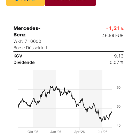
Mercedes-
-1,21
%
Benz
46,99
EUR
WKN 710000
Börse Düsseldorf
KGV
9,13
Dividende
0,07 %
60
50
40
Okt '25
Jan '26
Apr '26
Jul '26