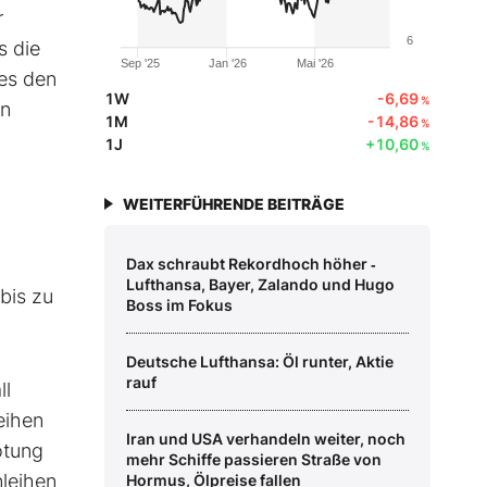
r
6
s die
Sep '25
Jan '26
Mai '26
ies den
1W
-6,69
%
en
1M
-14,86
%
1J
+10,60
%
WEITERFÜHRENDE BEITRÄGE
Dax schraubt Rekordhoch höher ‑
Lufthansa, Bayer, Zalando und Hugo
bis zu
Boss im Fokus
Deutsche Lufthansa: Öl runter, Aktie
rauf
ll
eihen
Iran und USA verhandeln weiter, noch
ötung
mehr Schiffe passieren Straße von
nleihen
Hormus, Ölpreise fallen