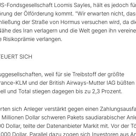
US-Fondsgesellschaft Loomis Sayles, hält es jedoch fü
örung der Ölförderung kommt. "Wir erwarten nicht, das
chließung der Straße von Hormus versuchen wird, da d
Nähe des Iran verlagern und die Welt gegen ihn verein
 Risikoprämie verlangen.
EUERT SICH
ggesellschaften, weil für sie Treibstoff der größte
 France-KLM und der British Airways-Mutter IAG büßten 
hell und Total stiegen dagegen bis zu 2,3 Prozent.
rten sich Anleger verstärkt gegen einen Zahlungsausfa
 Millionen Dollar schweren Pakets saudiarabischer Anl
 Dollar, teilte der Datenanbieter Markit mit. Vor der T
.000 Dollar. Parallel dazu zogen sich Investoren aus A