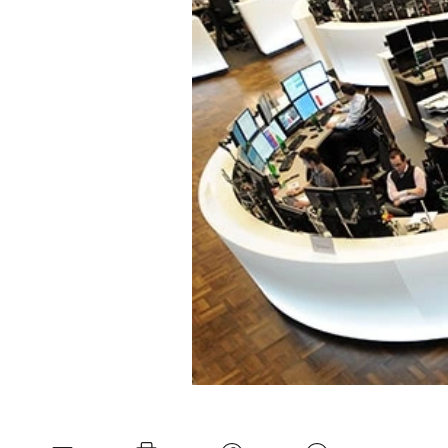
Experten
Mein B:O
Mein Konto
Folgen Sie uns
Kontakt