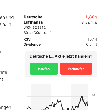
Deutsche
-1,80
ten und
%
Lufthansa
8,44
EUR
in. In
WKN 823212
Börse Düsseldorf
KGV
15,14
e
Dividende
0,04 %
en
Deutsche Lufthansa
Aktie jetzt handeln?
r
Kaufen
Verkaufen
tete
ht
10
fangen
8