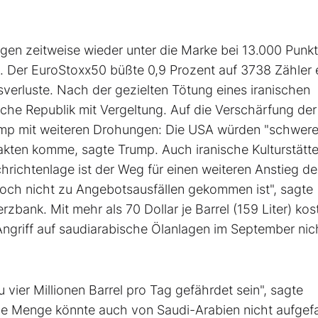
gen zeitweise wieder unter die Marke bei 13.000 Punk
s. Der EuroStoxx50 büßte 0,9 Prozent auf 3738 Zähler e
sverluste. Nach der gezielten Tötung eines iranischen
sche Republik mit Vergeltung. Auf die Verschärfung der
mp mit weiteren Drohungen: Die USA würden "schwer
akten komme, sagte Trump. Auch iranische Kulturstätt
hrichtenlage ist der Weg für einen weiteren Anstieg de
noch nicht zu Angebotsausfällen gekommen ist", sagte
bank. Mit mehr als 70 Dollar je Barrel (159 Liter) kos
Angriff auf saudiarabische Ölanlagen im September nic
u vier Millionen Barrel pro Tag gefährdet sein", sagte
ße Menge könnte auch von Saudi-Arabien nicht aufge