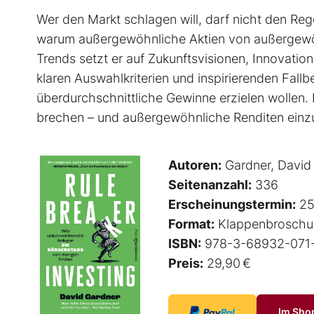
Wer den Markt schlagen will, darf nicht den Rege
warum außergewöhnliche Aktien von außer­gewöh
Trends setzt er auf Zukunftsvisionen, Innovati
klaren Auswahlkriterien und inspirierenden Fallbeis
überdurchschnittliche Gewinne erzielen wollen. 
brechen – und außergewöhnliche Renditen einz
Autoren:
Gardner, David
Seitenanzahl:
336
Erscheinungstermin:
25
Format:
Klappenbroschu
ISBN:
978-3-68932-071
Preis:
29,90 €
Im Sho