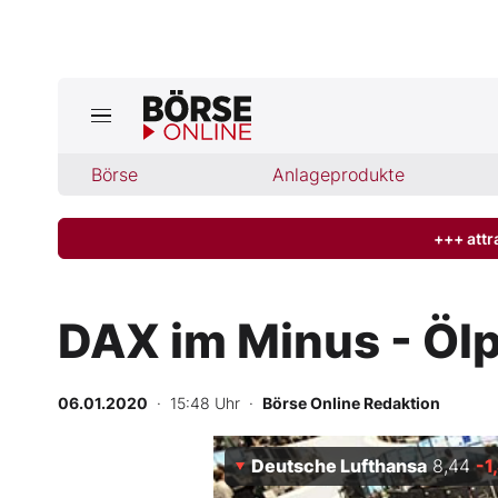
Jetzt a
ktuelle Ausgabe BÖRSE ONLINE lese
Börse
Börse
Anlageprodukte
News
+++ attr
Anlageprodukte
DAX im Minus - Ölp
Finanz-Check
06.01.2020
· 15:48 Uhr
·
Börse Online Redaktion
Abo & Shop
Deutsche Lufthansa
8,44
-1
BO-Musterdepots