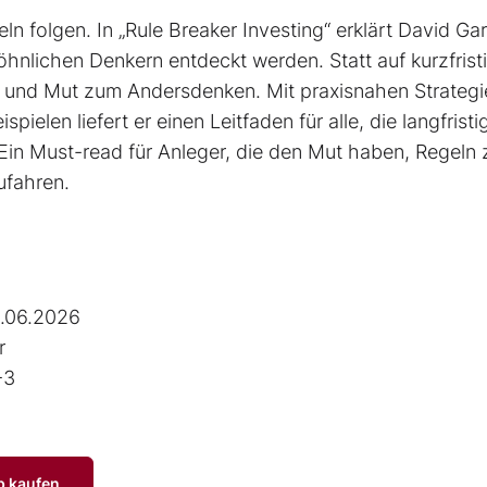
ln folgen. In „Rule Breaker Investing“ erklärt David Ga
nlichen Denkern entdeckt werden. Statt auf kurzfrist
on und Mut zum Andersdenken. Mit praxisnahen Strategi
pielen liefert er einen Leit­faden für alle, die langfristi
Ein Must-read für Anleger, die den Mut haben, Regeln 
ufahren.
.06.2026
r
-3
p kaufen