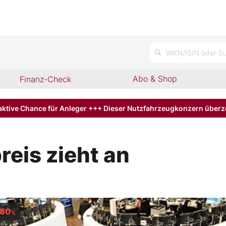
n
WKN/ISIN oder Su
Abo & Shop
Finanz-Check
aktive Chance für Anleger +++ Dieser Nutzfahrzeugkonzern über
reis zieht an
,80
%