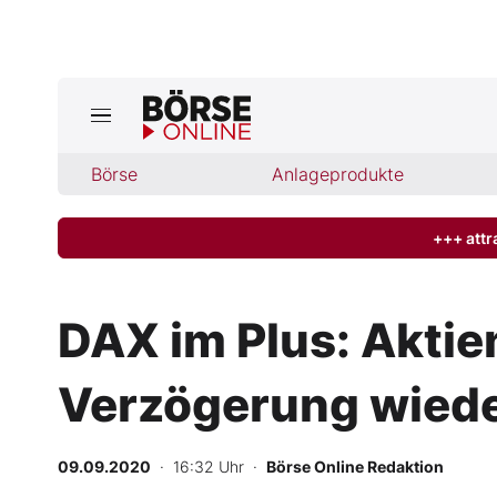
Börse
Börse
Anlageprodukte
News
Anlageprodukte
+++ attr
Finanz-Check
DAX im Plus: Aktien
Abo & Shop
Verzögerung wiede
BO-Musterdepots
09.09.2020
· 16:32 Uhr
·
Börse Online Redaktion
Experten