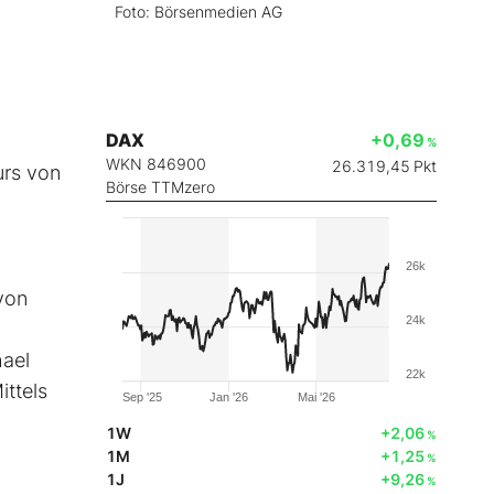
Foto: Börsenmedien AG
DAX
+0,69
%
WKN 846900
26.319,45
Pkt
urs von
Börse TTMzero
26k
von
24k
hael
22k
ttels
Sep '25
Jan '26
Mai '26
1W
+2,06
%
1M
+1,25
%
1J
+9,26
%