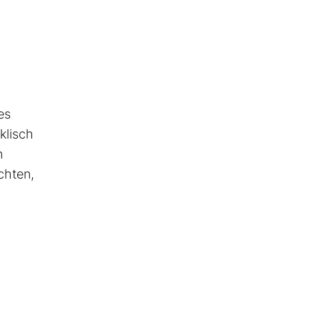
es
klisch
n
chten,