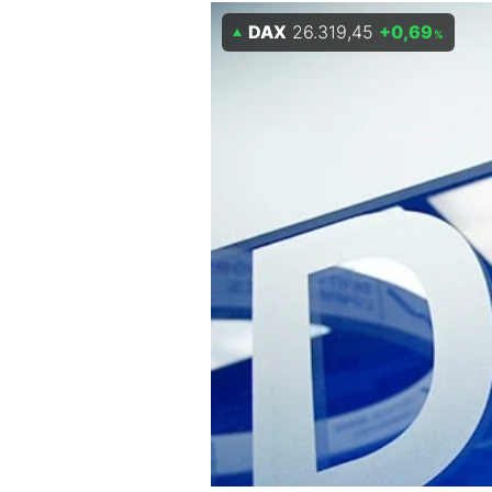
DAX
26.319,45
+0,69
Mein B:O
%
Mein Konto
Folgen Sie uns
Kontakt