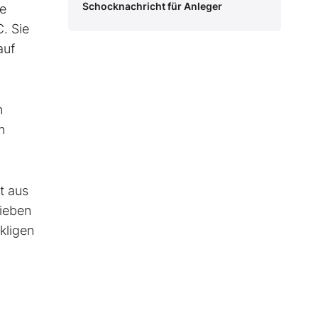
Schocknachricht für Anleger
le
. Sie
auf
n
n
t aus
lieben
kligen