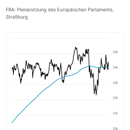
FRA: Plenarsitzung des Europäischen Parlaments,
Straßburg
25k
24k
23k
22k
21k
20k