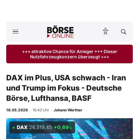
Börse
News
+++ attraktive Chance für Anleger +++ Dieser
Nutzfahrzeugkonzern überzeugt +++
Anlageprodukte
Finanz-Check
DAX im Plus, USA schwach - Iran
und Trump im Fokus - Deutsche
Abo & Shop
Börse, Lufthansa, BASF
BO-Musterdepots
18.05.2026
· 16:40 Uhr
·
Johann Werther
Experten
DAX
26.319,45
+0,69
%
Mein B:O