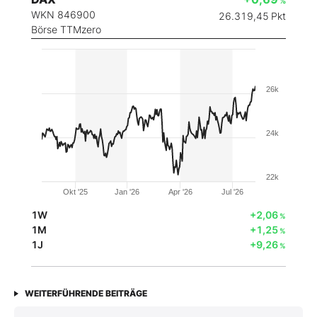
%
WKN 846900
26.319,45
Pkt
Börse TTMzero
26k
24k
22k
Okt '25
Jan '26
Apr '26
Jul '26
1W
+2,06
%
1M
+1,25
%
1J
+9,26
%
WEITERFÜHRENDE BEITRÄGE