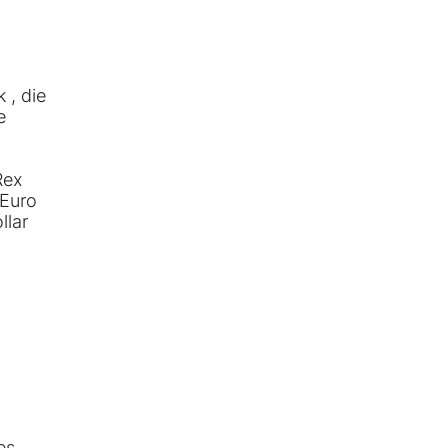
 , die
e
Rex
 Euro
llar
es