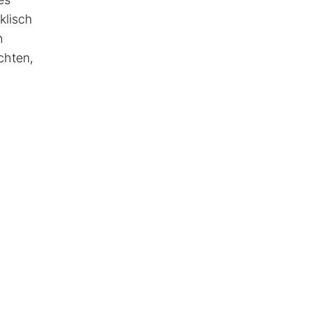
klisch
n
chten,