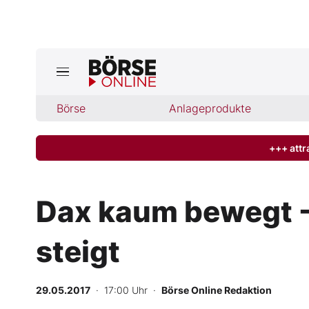
Börse
Börse
Anlageprodukte
News
Anlageprodukte
+++ attr
Finanz-Check
Dax kaum bewegt -
Abo & Shop
steigt
BO-Musterdepots
29.05.2017
· 17:00 Uhr
·
Börse Online Redaktion
Experten