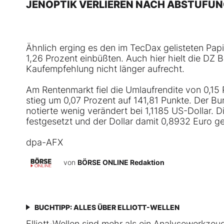
JENOPTIK VERLIEREN NACH ABSTUFU
Ähnlich erging es den im TecDax gelisteten Pap
1,26 Prozent einbüßten. Auch hier hielt die DZ 
Kaufempfehlung nicht länger aufrecht.
Am Rentenmarkt fiel die Umlaufrendite von 0,15 
stieg um 0,07 Prozent auf 141,81 Punkte. Der B
notierte wenig verändert bei 1,1185 US-Dollar. D
festgesetzt und der Dollar damit 0,8932 Euro ge
dpa-AFX
von
BÖRSE ONLINE Redaktion
BUCHTIPP: ALLES ÜBER ELLIOTT-WELLEN
Elliott-Wellen sind mehr als ein Analysewerkzeug 