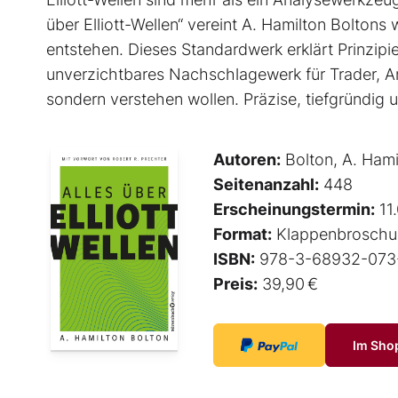
über Elliott-Wellen“ vereint A. Hamilton Boltons
entstehen. Dieses Standardwerk erklärt Prinzip
unverzichtbares Nachschlagewerk für Trader, An
sondern verstehen wollen. Präzise, tiefgründig un
Autoren:
Bolton, A. Hami
Seitenanzahl:
448
Erscheinungstermin:
11
Format:
Klappenbroschu
ISBN:
978-3-68932-073
Preis:
39,90 €
Im Sho