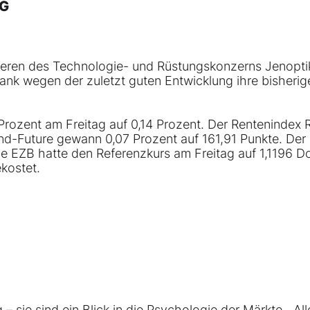
NG
ieren des Technologie- und Rüstungskonzerns Jenoptik
Bank wegen der zuletzt guten Entwicklung ihre bisherig
Prozent am Freitag auf 0,14 Prozent. Der Rentenindex 
und-Future gewann 0,07 Prozent auf 161,91 Punkte. Der
ie EZB hatte den Referenzkurs am Freitag auf 1,1196 Do
kostet.
– sie sind ein Blick in die Psychologie der Märkte. „All