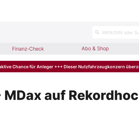
WKN/ISIN oder Su
Abo & Shop
Finanz-Check
aktive Chance für Anleger +++ Dieser Nutzfahrzeugkonzern über
 MDax auf Rekordhoc