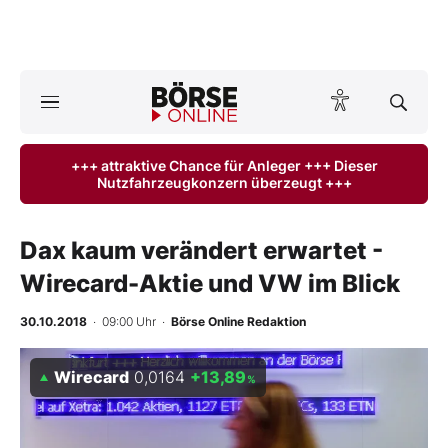
A
ktuelle Ausgabe BÖRSE ONLINE lesen
Börse
+++ attraktive Chance für Anleger +++ Dieser
Nutzfahrzeugkonzern überzeugt +++
News
Anlageprodukte
Dax kaum verändert erwartet -
Wirecard-Aktie und VW im Blick
Finanz-Check
30.10.2018
· 09:00 Uhr
·
Börse Online Redaktion
Abo & Shop
Wirecard
0,0164
+13,89
%
BO-Musterdepots
Experten