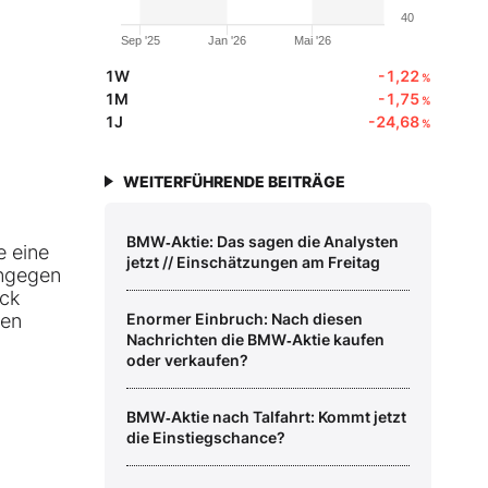
40
Sep '25
Jan '26
Mai '26
1W
-1,22
%
1M
-1,75
%
1J
-24,68
%
WEITERFÜHRENDE BEITRÄGE
BMW‑Aktie: Das sagen die Analysten
e eine
jetzt // Einschätzungen am Freitag
ingegen
uck
ten
Enormer Einbruch: Nach diesen
Nachrichten die BMW‑Aktie kaufen
oder verkaufen?
BMW‑Aktie nach Talfahrt: Kommt jetzt
die Einstiegschance?