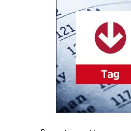
Experten
Mein B:O
Mein Konto
Folgen Sie uns
Kontakt