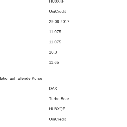
HU8XKF
UniCredit
29.09.2017
11.075
11.075
10,3
11,65
ationauf fallende Kurse
DAX
Turbo Bear
HU8XQE
UniCredit