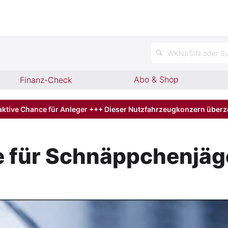
n
WKN/ISIN oder Su
Abo & Shop
Finanz-Check
aktive Chance für Anleger +++ Dieser Nutzfahrzeugkonzern über
 für Schnäppchenjäg