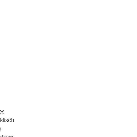
es
klisch
n