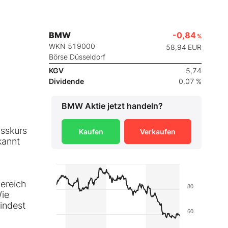
BMW
-0,84
%
WKN 519000
58,94
EUR
Börse Düsseldorf
KGV
5,74
Dividende
0,07 %
BMW
Aktie jetzt handeln?
usskurs
Kaufen
Verkaufen
kannt
Bereich
80
Wie
indest
60
.