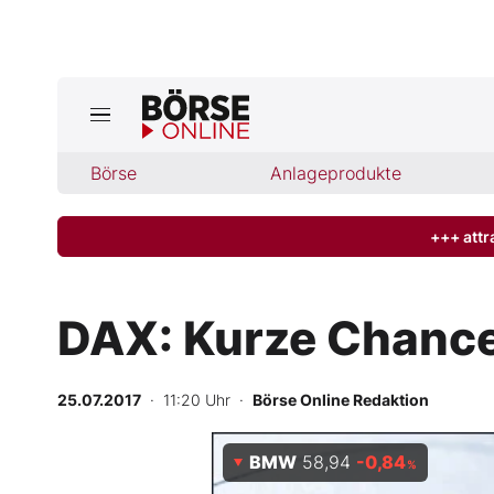
Jetzt a
ktuelle Ausgabe BÖRSE ONLINE lese
Börse
Börse
Anlageprodukte
News
+++ attr
Anlageprodukte
DAX: Kurze Chance
Finanz-Check
25.07.2017
· 11:20 Uhr
·
Börse Online Redaktion
Abo & Shop
BMW
58,94
-0,84
BO-Musterdepots
%