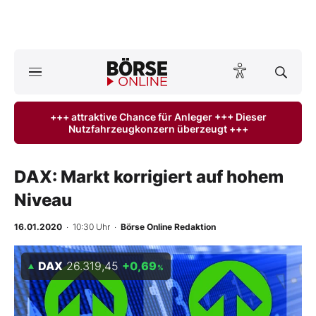
A
ktuelle Ausgabe BÖRSE ONLINE lesen
Börse
+++ attraktive Chance für Anleger +++ Dieser
Nutzfahrzeugkonzern überzeugt +++
News
Anlageprodukte
DAX: Markt korrigiert auf hohem
Niveau
Finanz-Check
16.01.2020
· 10:30 Uhr
·
Börse Online Redaktion
Abo & Shop
DAX
26.319,45
+0,69
%
BO-Musterdepots
Experten