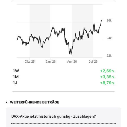
26k
24k
22k
Okt '25
Jan '26
Apr '26
Jul '26
1W
+2,69
%
1M
+3,35
%
1J
+8,79
%
WEITERFÜHRENDE BEITRÄGE
DAX‑Aktie jetzt historisch günstig ‑ Zuschlagen?