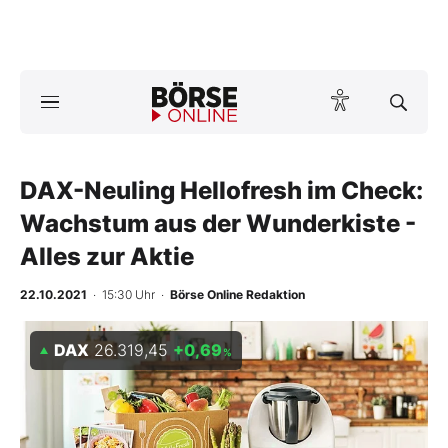
Börse
News
DAX-Neuling Hellofresh im Check:
Anlageprodukte
Wachstum aus der Wunderkiste -
Finanz-Check
Alles zur Aktie
Abo & Shop
22.10.2021
· 15:30 Uhr
·
Börse Online Redaktion
BO-Musterdepots
DAX
26.319,45
+0,69
%
Experten
Mein B:O