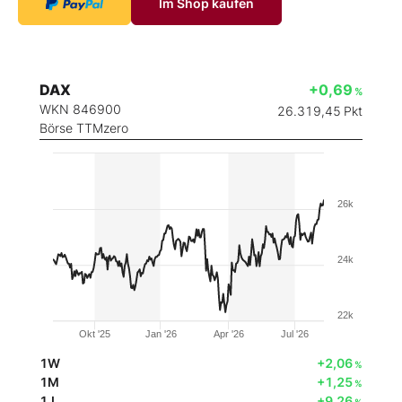
Im Shop kaufen
DAX
+0,69
%
WKN 846900
26.319,45
Pkt
Börse TTMzero
26k
24k
22k
Okt '25
Jan '26
Apr '26
Jul '26
1W
+2,06
%
1M
+1,25
%
1J
+9,26
%