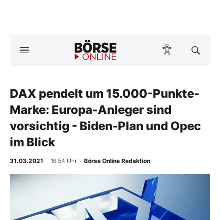
Börse
News
DAX pendelt um 15.000-Punkte-
Anlageprodukte
Marke: Europa-Anleger sind
Finanz-Check
vorsichtig - Biden-Plan und Opec
im Blick
Abo & Shop
31.03.2021
· 16:54 Uhr
·
Börse Online Redaktion
BO-Musterdepots
-
Experten
%
Mein B:O