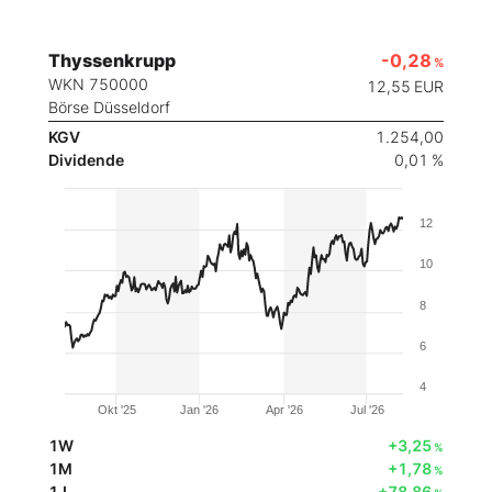
Thyssenkrupp
-0,28
%
WKN 750000
12,55
EUR
Börse Düsseldorf
KGV
1.254,00
Dividende
0,01 %
12
10
8
6
4
Okt '25
Jan '26
Apr '26
Jul '26
1W
+3,25
%
1M
+1,78
%
1J
+78,86