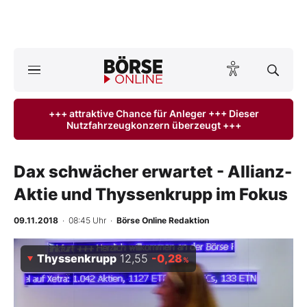
Börse
News
+++ attraktive Chance für Anleger +++ Dieser
Nutzfahrzeugkonzern überzeugt +++
Anlageprodukte
Finanz-Check
Dax schwächer erwartet - Allianz-
Aktie und Thyssenkrupp im Fokus
Abo & Shop
09.11.2018
· 08:45 Uhr
·
Börse Online Redaktion
BO-Musterdepots
Thyssenkrupp
12,55
-0,28
%
Experten
Mein B:O