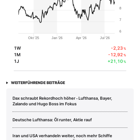
8
7
6
Okt '25
Jan '26
Apr '26
Jul '26
1W
-2,23
%
1M
-12,92
%
1J
+21,10
%
WEITERFÜHRENDE BEITRÄGE
Dax schraubt Rekordhoch höher ‑ Lufthansa, Bayer,
Zalando und Hugo Boss im Fokus
Deutsche Lufthansa: Öl runter, Aktie rauf
Iran und USA verhandeln weiter, noch mehr Schiffe