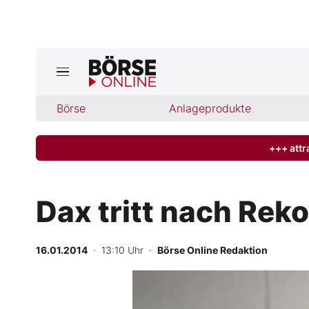
Jetzt a
ktuelle Ausgabe BÖRSE ONLINE lese
Börse
Börse
Anlageprodukte
News
+++ attr
Anlageprodukte
Dax tritt nach Reko
Finanz-Check
16.01.2014
· 13:10 Uhr
·
Börse Online Redaktion
Abo & Shop
BO-Musterdepots