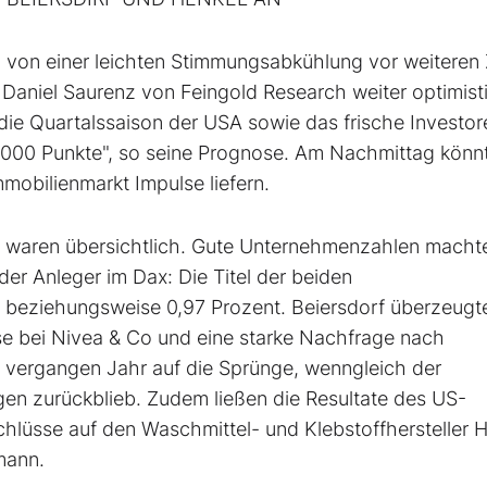
on einer leichten Stimmungsabkühlung vor weiteren 
Daniel Saurenz von Feingold Research weiter optimist
n die Quartalssaison der USA sowie das frische Investo
 000 Punkte", so seine Prognose. Am Nachmittag könn
obilienmarkt Impulse liefern.
waren übersichtlich. Gute Unternehmenzahlen macht
 der Anleger im Dax: Die Titel der beiden
7 beziehungsweise 0,97 Prozent. Beiersdorf überzeugt
e bei Nivea & Co und eine starke Nachfrage nach
 vergangen Jahr auf die Sprünge, wenngleich der
en zurückblieb. Zudem ließen die Resultate des US-
chlüsse auf den Waschmittel- und Klebstoffhersteller 
mann.