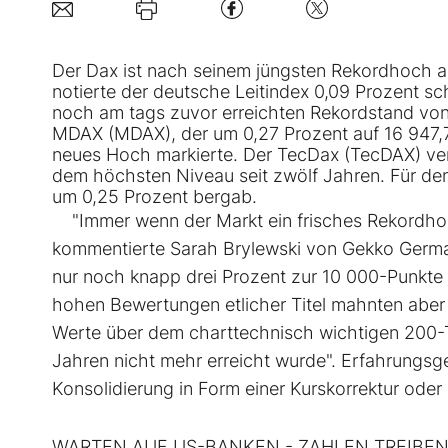
Der Dax ist nach seinem jüngsten Rekordhoch 
notierte der deutsche Leitindex 0,09 Prozent s
noch am tags zuvor erreichten Rekordstand von
MDAX
(
MDAX
), der um 0,27 Prozent auf 16 947
neues Hoch markierte. Der
TecDax
(
TecDAX
) ve
dem höchsten Niveau seit zwölf Jahren. Für d
um 0,25 Prozent bergab.
"Immer wenn der Markt ein frisches Rekordhoch l
kommentierte Sarah Brylewski von Gekko Germa
nur noch knapp drei Prozent zur 10 000-Punkte 
hohen Bewertungen etlicher Titel mahnten aber z
Werte über dem charttechnisch wichtigen 200-Ta
Jahren nicht mehr erreicht wurde". Erfahrungsg
Konsolidierung in Form einer Kurskorrektur ode
WARTEN AUF US-BANKEN - ZAHLEN TREIBEN