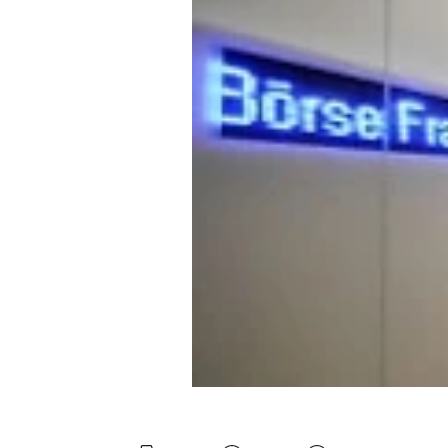
Experten
Mein B:O
Mein Konto
Folgen Sie uns
Kontakt