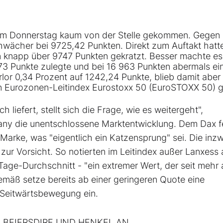
am Donnerstag kaum von der Stelle gekommen. Gegen 
chwächer bei 9725,42 Punkten. Direkt zum Auftakt hatte
 knapp über 9747 Punkten gekratzt. Besser machte es
,73 Punkte zulegte und bei 16 963 Punkten abermals ei
rlor 0,34 Prozent auf 1242,24 Punkte, blieb damit aber
en Eurozonen-Leitindex
Eurostoxx
50 (
EuroSTOXX 50
) 
iefert, stellt sich die Frage, wie es weitergeht",
ny die unentschlossene Marktentwicklung. Dem Dax f
Marke, was "eigentlich ein Katzensprung" sei. Die inz
ur Vorsicht. So notierten im Leitindex außer Lanxess a
ge-Durchschnitt - "ein extremer Wert, der seit mehr a
emäß setze bereits ab einer geringeren Quote eine
r Seitwärtsbewegung ein.
 BEIERSDIRF UND HENKEL AN