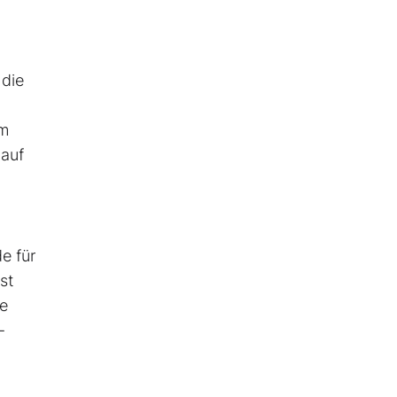
 die
hm
 auf
e für
st
ie
-