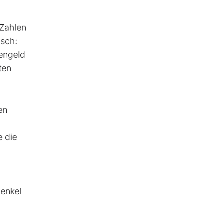
Zahlen
isch:
rengeld
ten
en
e die
Henkel