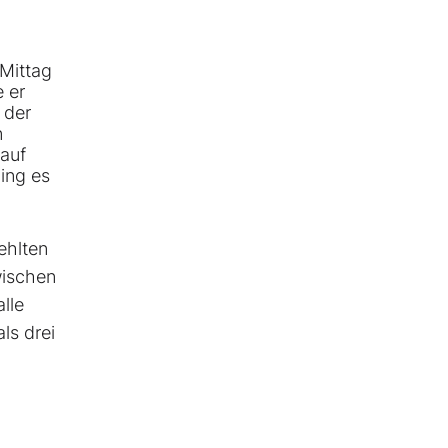
Mittag
 er
 der
n
 auf
ging es
ehlten
wischen
lle
ls drei