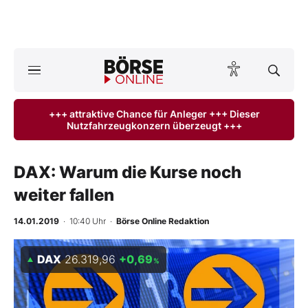
Börse
News
+++ attraktive Chance für Anleger +++ Dieser
Nutzfahrzeugkonzern überzeugt +++
Anlageprodukte
Finanz-Check
DAX: Warum die Kurse noch
weiter fallen
Abo & Shop
14.01.2019
· 10:40 Uhr
·
Börse Online Redaktion
BO-Musterdepots
DAX
26.319,96
+0,69
%
Experten
Mein B:O