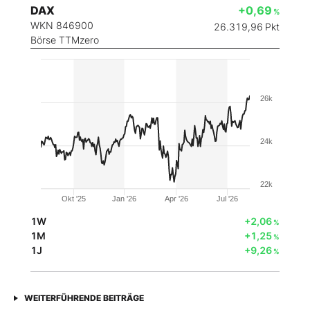
DAX
+0,69
%
WKN 846900
26.319,96
Pkt
Börse TTMzero
26k
24k
22k
Okt '25
Jan '26
Apr '26
Jul '26
1W
+2,06
%
1M
+1,25
%
1J
+9,26
%
WEITERFÜHRENDE BEITRÄGE