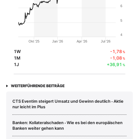
6
5
4
Okt '25
Jan '26
Apr '26
Jul '26
1W
-1,78
%
1M
-1,08
%
1J
+36,91
%
WEITERFÜHRENDE BEITRÄGE
CTS Eventim steigert Umsatz und Gewinn deutlich ‑ Aktie
nur leicht im Plus
Banken: Kollateralschaden ‑ Wie es bei den europäischen
Banken weiter gehen kann