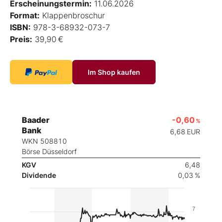
Erscheinungstermin:
11.06.2026
Format:
Klappenbroschur
ISBN:
978-3-68932-073-7
Preis:
39,90 €
Im Shop kaufen
Baader
-0,60
%
Bank
6,68
EUR
WKN 508810
Börse Düsseldorf
KGV
6,48
Dividende
0,03 %
7