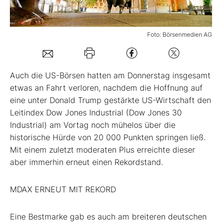
Mein B:O
Foto: Börsenmedien AG
Mein Konto
Auch die US-Börsen hatten am Donnerstag insgesamt
Folgen Sie uns
etwas an Fahrt verloren, nachdem die Hoffnung auf
eine unter Donald Trump gestärkte US-Wirtschaft den
Leitindex Dow Jones Industrial (Dow Jones 30
Kontakt
Industrial) am Vortag noch mühelos über die
historische Hürde von 20 000 Punkten springen ließ.
Mit einem zuletzt moderaten Plus erreichte dieser
aber immerhin erneut einen Rekordstand.
MDAX ERNEUT MIT REKORD
Eine Bestmarke gab es auch am breiteren deutschen