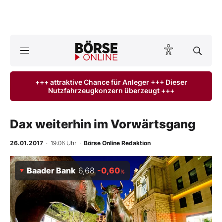
A
ktuelle Ausgabe BÖRSE ONLINE lesen
Börse
+++ attraktive Chance für Anleger +++ Dieser
Nutzfahrzeugkonzern überzeugt +++
News
Anlageprodukte
Dax weiterhin im Vorwärtsgang
Finanz-Check
26.01.2017
· 19:06 Uhr
·
Börse Online Redaktion
Abo & Shop
Baader Bank
6,68
-0,60
%
BO-Musterdepots
Experten