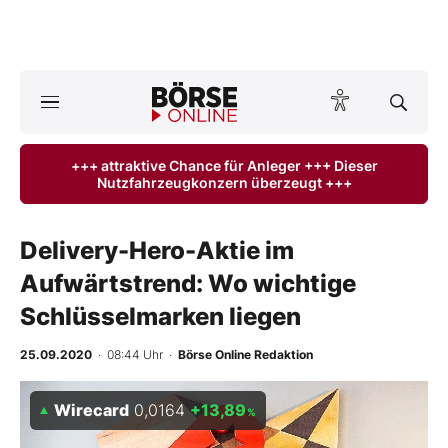
A
ktuelle Ausgabe BÖRSE ONLINE lesen
Börse
+++ attraktive Chance für Anleger +++ Dieser
Nutzfahrzeugkonzern überzeugt +++
News
Anlageprodukte
Delivery-Hero-Aktie im
Aufwärtstrend: Wo wichtige
Finanz-Check
Schlüsselmarken liegen
Abo & Shop
25.09.2020
· 08:44 Uhr
·
Börse Online Redaktion
BO-Musterdepots
Wirecard
0,0164
+13,89
%
Experten