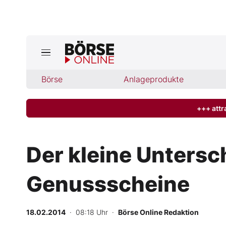
Jetzt a
ktuelle Ausgabe BÖRSE ONLINE lese
Börse
Börse
Anlageprodukte
News
+++ attr
Anlageprodukte
Der kleine Untersch
Finanz-Check
Genussscheine
Abo & Shop
BO-Musterdepots
18.02.2014
· 08:18 Uhr
·
Börse Online Redaktion