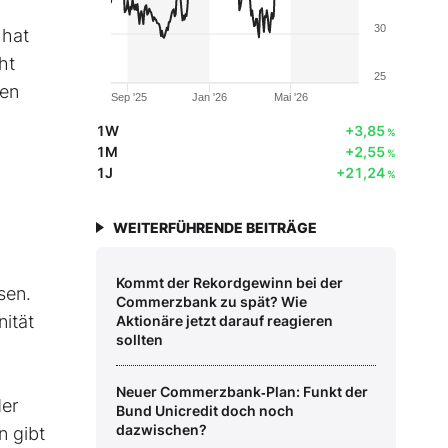
30
 hat
ht
25
len
Sep '25
Jan '26
Mai '26
1W
+3,85
%
1M
+2,55
%
1J
+21,24
%
WEITERFÜHRENDE BEITRÄGE
Kommt der Rekordgewinn bei der
sen.
Commerzbank zu spät? Wie
nität
Aktionäre jetzt darauf reagieren
sollten
Neuer Commerzbank‑Plan: Funkt der
der
Bund Unicredit doch noch
dazwischen?
n gibt