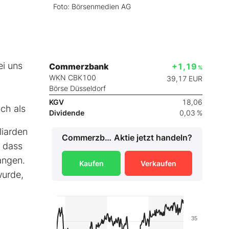
Foto: Börsenmedien AG
ei uns
Commerzbank
+1,19
%
WKN CBK100
39,17
EUR
Börse Düsseldorf
KGV
18,06
ch als
Dividende
0,03 %
liarden
Commerzbank
Aktie jetzt handeln?
, dass
angen.
Kaufen
Verkaufen
wurde,
35