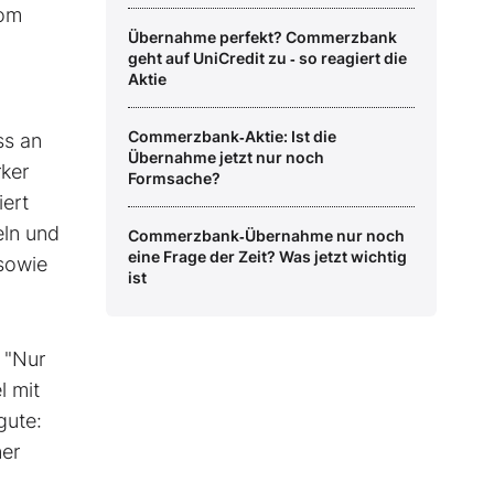
vom
Übernahme perfekt? Commerzbank
geht auf UniCredit zu ‑ so reagiert die
Aktie
Commerzbank‑Aktie: Ist die
ss an
Übernahme jetzt nur noch
rker
Formsache?
iert
eln und
Commerzbank‑Übernahme nur noch
eine Frage der Zeit? Was jetzt wichtig
sowie
ist
. "Nur
l mit
gute:
ner