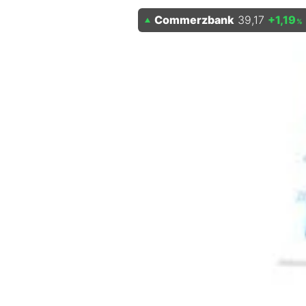
Experten
Commerzbank
39,17
+1,19
%
Mein B:O
Mein Konto
Folgen Sie uns
Kontakt