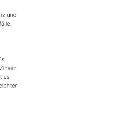
enz und
älle.
Es
 Zinsen
t es
eichter