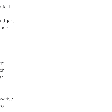
fällt
uttgart
ringe
nt
ich
er
lsweise
ro