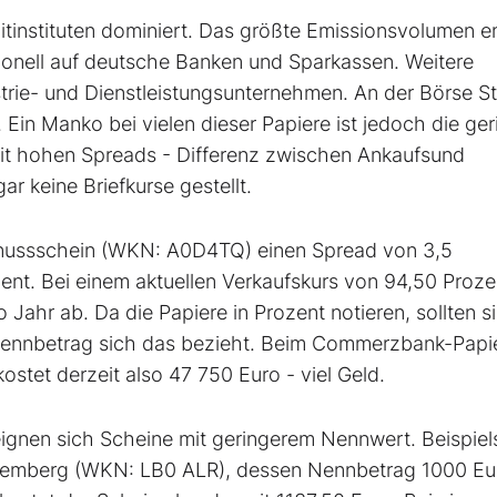
instituten dominiert. Das größte Emissionsvolumen ent
itionell auf deutsche Banken und Sparkassen. Weitere
rie- und Dienstleistungsunternehmen. An der Börse St
 Ein Manko bei vielen dieser Papiere ist jedoch die ge
mit hohen Spreads - Differenz zwischen Ankaufsund
r keine Briefkurse gestellt.
enussschein (WKN: A0D4TQ) einen Spread von 3,5
ent. Bei einem aktuellen Verkaufskurs von 94,50 Proze
 Jahr ab. Da die Papiere in Prozent notieren, sollten s
 Nennbetrag sich das bezieht. Beim Commerzbank-Papi
stet derzeit also 47 750 Euro - viel Geld.
 eignen sich Scheine mit geringerem Nennwert. Beispie
temberg (WKN: LB0 ALR), dessen Nennbetrag 1000 Eu