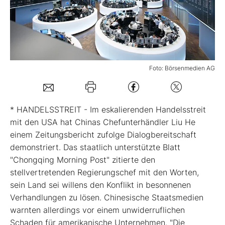
Mein B:O
Mein Konto
Foto: Börsenmedien AG
Folgen Sie uns
* HANDELSSTREIT - Im eskalierenden Handelsstreit
Kontakt
mit den USA hat Chinas Chefunterhändler Liu He
einem Zeitungsbericht zufolge Dialogbereitschaft
demonstriert. Das staatlich unterstützte Blatt
"Chongqing Morning Post" zitierte den
stellvertretenden Regierungschef mit den Worten,
sein Land sei willens den Konflikt in besonnenen
Verhandlungen zu lösen. Chinesische Staatsmedien
warnten allerdings vor einem unwiderruflichen
Schaden für amerikanische Unternehmen. "Die