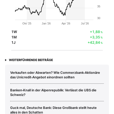
35
30
Okt '25
Jan '26
Apr '26
Jul '26
1W
+1,88
%
1M
+3,35
%
1J
+42,84
%
WEITERFÜHRENDE BEITRÄGE
Verkaufen oder Abwarten? Wie Commerzbank‑Aktionäre
das Unicredit‑Angebot einordnen sollten
Banken‑Knall in der Alpenrepublik: Verlässt die UBS die
Schweiz?
Guck mal, Deutsche Bank: Diese Großbank stellt heute
alles in den Schatten