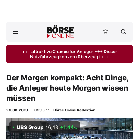
A
ktuelle Ausgabe BÖRSE ONLINE lesen
Börse
+++ attraktive Chance für Anleger +++ Dieser
Nutzfahrzeugkonzern überzeugt +++
News
Anlageprodukte
Der Morgen kompakt: Acht Dinge,
die Anleger heute Morgen wissen
Finanz-Check
müssen
Abo & Shop
26.08.2019
· 09:19 Uhr
·
Börse Online Redaktion
BO-Musterdepots
UBS Group
46,48
+1,44
%
Experten