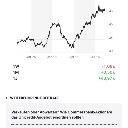
45
40
35
30
Okt '25
Jan '26
Apr '26
Jul '26
1W
-1,06
%
1M
+0,50
%
1J
+43,97
%
WEITERFÜHRENDE BEITRÄGE
Verkaufen oder Abwarten? Wie Commerzbank‑Aktionäre
das Unicredit‑Angebot einordnen sollten