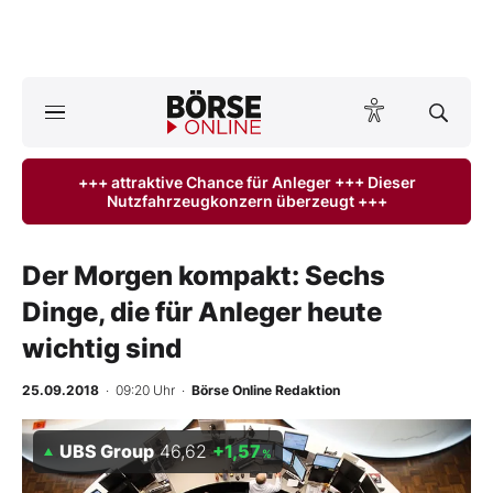
A
ktuelle Ausgabe BÖRSE ONLINE lesen
Börse
+++ attraktive Chance für Anleger +++ Dieser
Nutzfahrzeugkonzern überzeugt +++
News
Anlageprodukte
Der Morgen kompakt: Sechs
Dinge, die für Anleger heute
Finanz-Check
wichtig sind
Abo & Shop
25.09.2018
· 09:20 Uhr
·
Börse Online Redaktion
BO-Musterdepots
UBS Group
46,62
+1,57
%
Experten