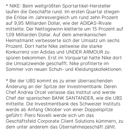
* NIKE: Beim weltgrößten Sportartikel-Hersteller
laufen die Geschäfte rund. Im ersten Quartal stiegen
die Erlöse im Jahresvergleich um rund zehn Prozent
auf 9,95 Milliarden Dollar, wie der ADIDAS-Rivale
mitteilte. Der Nettogewinn kletterte um 15 Prozent auf
1,09 Milliarden Dollar. Auf dem amerikanischen
Heimatmarkt verbesserte sich der Umsatz um sechs
Prozent. Dort hatte Nike zeitweise die starke
Konkurrenz von Adidas und UNDER ARMOUR zu
spüren bekommen. Erst im Vorquartal hatte Nike dort
die Umsatzwende geschafft. Nike profitierte im
Sommer von neuen Schuh- und Kleidungskollektionen.
* Bei der UBS kommt es zu einer überraschenden
Änderung an der Spitze der Investmentbank: Deren
Chef Andrea Orcel verlasse das Institut und werde
Chef der spanischen BANK SANTANDER, wie die UBS
mitteilte. Die Investmentbank des Schweizer Instituts
werde ab Anfang Oktober von einer Doppelspitze
geführt: Piero Novelli werde sich um das
Geschäftsfeld Corporate Client Solutions kümmern, zu
dem unter anderem das Übernahmegeschäft zählt.