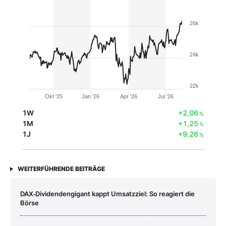
26k
24k
22k
Okt '25
Jan '26
Apr '26
Jul '26
1W
+2,06
%
1M
+1,25
%
1J
+9,26
%
WEITERFÜHRENDE BEITRÄGE
DAX‑Dividendengigant kappt Umsatzziel: So reagiert die
Börse