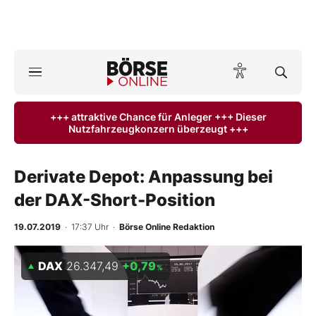
A
ktuelle Ausgabe BÖRSE ONLINE lesen
Börse
+++ attraktive Chance für Anleger +++ Dieser
Nutzfahrzeugkonzern überzeugt +++
News
Anlageprodukte
Derivate Depot: Anpassung bei
der DAX-Short-Position
Finanz-Check
19.07.2019
· 17:37 Uhr
·
Börse Online Redaktion
Abo & Shop
DAX
26.347,49
+0,79
%
BO-Musterdepots
Experten