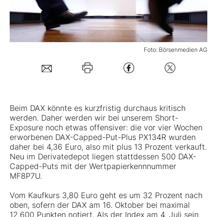
Mein B:O
Foto: Börsenmedien AG
Mein Konto
Folgen Sie uns
Beim DAX könnte es kurzfristig durchaus kritisch
Kontakt
werden. Daher werden wir bei unserem Short-
Exposure noch etwas offensiver: die vor vier Wochen
erworbenen DAX-Capped-Put-Plus PX134R wurden
daher bei 4,36 Euro, also mit plus 13 Prozent verkauft.
Neu im
Derivatedepot
liegen stattdessen 500 DAX-
Capped-Puts mit der Wertpapierkennnummer
MF8P7U
.
Vom Kaufkurs 3,80 Euro geht es um 32 Prozent nach
oben, sofern der DAX am 16. Oktober bei maximal
12.600 Punkten notiert. Als der Index am 4. Juli sein