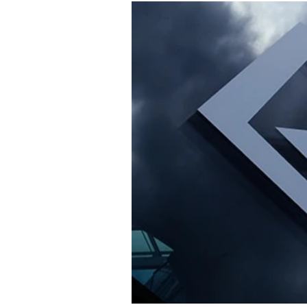
Experten
-
%
Mein B:O
Mein Konto
Folgen Sie uns
Kontakt