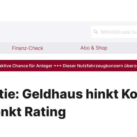
n
WKN/ISIN oder Su
Abo & Shop
Finanz-Check
aktive Chance für Anleger +++ Dieser Nutzfahrzeugkonzern über
ie: Geldhaus hinkt K
enkt Rating