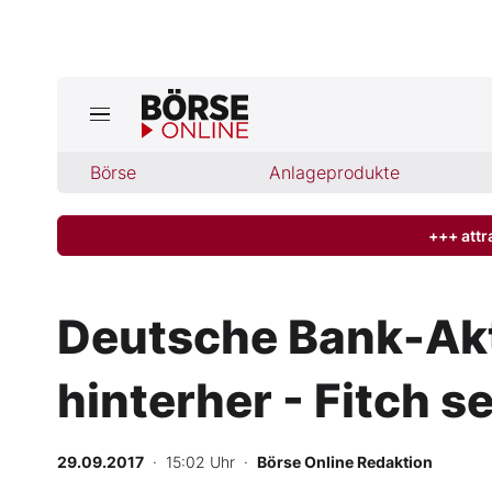
Jetzt a
ktuelle Ausgabe BÖRSE ONLINE lese
Börse
Börse
Anlageprodukte
News
+++ attr
Anlageprodukte
Deutsche Bank-Akt
Finanz-Check
hinterher - Fitch s
Abo & Shop
BO-Musterdepots
29.09.2017
· 15:02 Uhr
·
Börse Online Redaktion