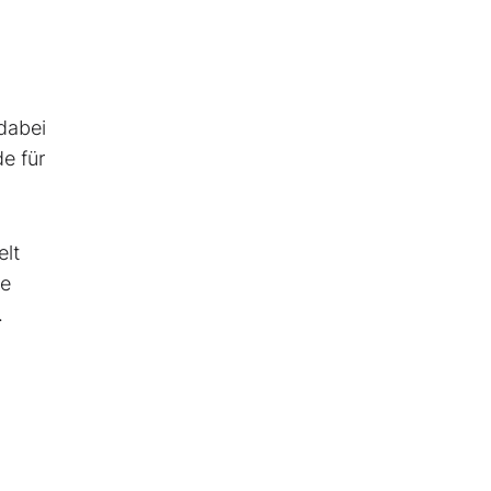
 dabei
e für
elt
he
.