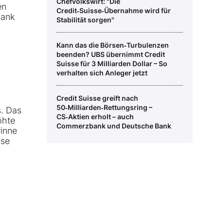
Chefvolkswirt: "Die
en
Credit‑Suisse‑Übernahme wird für
Bank
Stabilität sorgen"
Kann das die Börsen‑Turbulenzen
beenden? UBS übernimmt Credit
Suisse für 3 Milliarden Dollar – So
verhalten sich Anleger jetzt
Credit Suisse greift nach
50‑Milliarden‑Rettungsring –
s. Das
CS‑Aktien erholt – auch
öhte
Commerzbank und Deutsche Bank
winne
sse