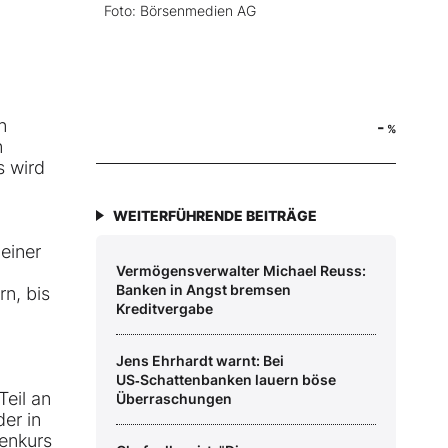
Foto: Börsenmedien AG
n
-
%
n
s wird
WEITERFÜHRENDE BEITRÄGE
 einer
Vermögensverwalter Michael Reuss:
Banken in Angst bremsen
n, bis
Kreditvergabe
Jens Ehrhardt warnt: Bei
US‑Schattenbanken lauern böse
Teil an
Überraschungen
er in
enkurs