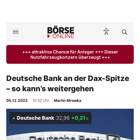
A
ktuelle Ausgabe BÖRSE ONLINE lesen
Börse
+++ attraktive Chance für Anleger +++ Dieser
Nutzfahrzeugkonzern überzeugt +++
News
Anlageprodukte
Deutsche Bank an der Dax-Spitze
– so kann’s weitergehen
Finanz-Check
05.12.2022
· 10:30 Uhr
·
Martin Mrowka
Abo & Shop
Deutsche Bank
32,96
+0,21
%
BO-Musterdepots
Experten