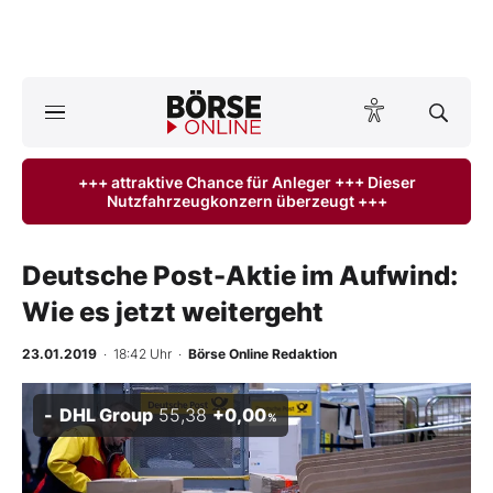
A
ktuelle Ausgabe BÖRSE ONLINE lesen
Börse
+++ attraktive Chance für Anleger +++ Dieser
Nutzfahrzeugkonzern überzeugt +++
News
Anlageprodukte
Deutsche Post-Aktie im Aufwind:
Wie es jetzt weitergeht
Finanz-Check
23.01.2019
· 18:42 Uhr
·
Börse Online Redaktion
Abo & Shop
DHL Group
55,38
+0,00
%
BO-Musterdepots
Experten