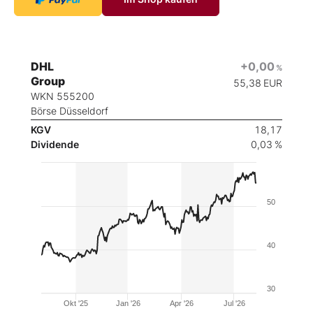
DHL
+0,00
%
Group
55,38
EUR
WKN 555200
Börse Düsseldorf
KGV
18,17
Dividende
0,03 %
50
40
30
Okt '25
Jan '26
Apr '26
Jul '26