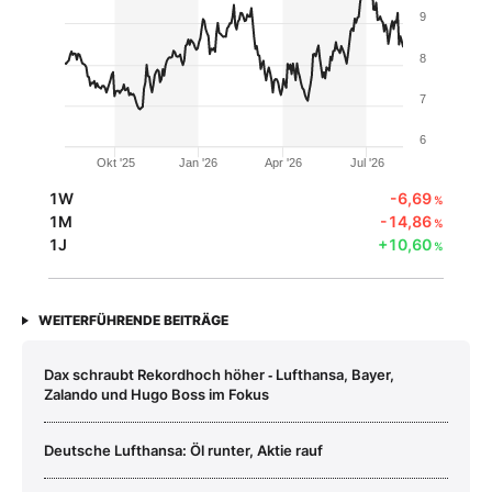
9
8
7
6
Okt '25
Jan '26
Apr '26
Jul '26
1W
-6,69
%
1M
-14,86
%
1J
+10,60
%
WEITERFÜHRENDE BEITRÄGE
Dax schraubt Rekordhoch höher ‑ Lufthansa, Bayer,
Zalando und Hugo Boss im Fokus
Deutsche Lufthansa: Öl runter, Aktie rauf