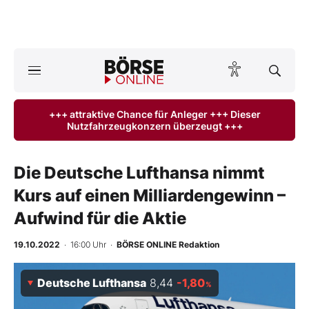
A
ktuelle Ausgabe BÖRSE ONLINE lesen
Börse
+++ attraktive Chance für Anleger +++ Dieser
Nutzfahrzeugkonzern überzeugt +++
News
Anlageprodukte
Die Deutsche Lufthansa nimmt
Kurs auf einen Milliardengewinn –
Finanz-Check
Aufwind für die Aktie
Abo & Shop
19.10.2022
· 16:00 Uhr
·
BÖRSE ONLINE Redaktion
BO-Musterdepots
Deutsche Lufthansa
8,44
-1,80
%
Experten