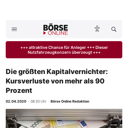
A
ktuelle Ausgabe BÖRSE ONLINE lesen
Börse
+++ attraktive Chance für Anleger +++ Dieser
Nutzfahrzeugkonzern überzeugt +++
News
Anlageprodukte
Die größten Kapitalvernichter:
Kursverluste von mehr als 90
Finanz-Check
Prozent
Abo & Shop
02.04.2020
· 08:30 Uhr
·
Börse Online Redaktion
BO-Musterdepots
-
%
Experten