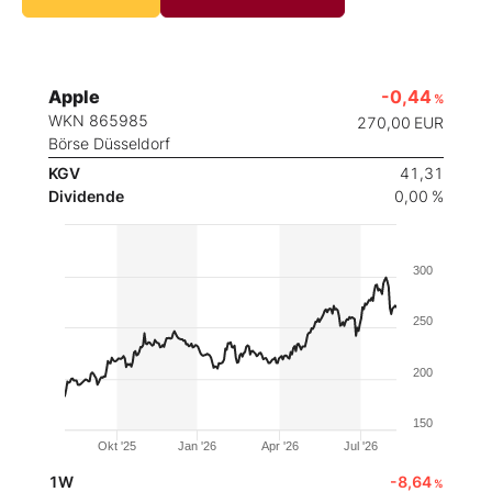
Apple
-0,44
%
WKN 865985
270,00
EUR
Börse Düsseldorf
KGV
41,31
Dividende
0,00 %
300
250
200
150
Okt '25
Jan '26
Apr '26
Jul '26
1W
-8,64
%