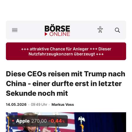
A
ktuelle Ausgabe BÖRSE ONLINE lesen
Börse
+++ attraktive Chance für Anleger +++ Dieser
Nutzfahrzeugkonzern überzeugt +++
News
Anlageprodukte
Diese CEOs reisen mit Trump nach
China - einer durfte erst in letzter
Finanz-Check
Sekunde noch mit
Abo & Shop
14.05.2026
· 09:49 Uhr
·
Markus Voss
BO-Musterdepots
Apple
270,00
-0,44
%
Experten