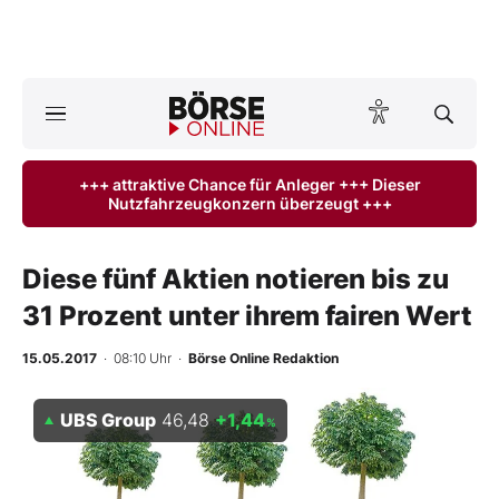
A
ktuelle Ausgabe BÖRSE ONLINE lesen
Börse
+++ attraktive Chance für Anleger +++ Dieser
Nutzfahrzeugkonzern überzeugt +++
News
Anlageprodukte
Diese fünf Aktien notieren bis zu
31 Prozent unter ihrem fairen Wert
Finanz-Check
15.05.2017
· 08:10 Uhr
·
Börse Online Redaktion
Abo & Shop
UBS Group
46,48
+1,44
%
BO-Musterdepots
Experten