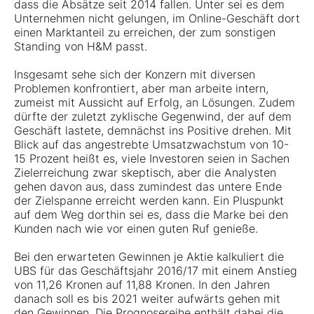
dass die Absätze seit 2014 fallen. Unter sei es dem
Unternehmen nicht gelungen, im Online-Geschäft dort
einen Marktanteil zu erreichen, der zum sonstigen
Standing von H&M passt.
Insgesamt sehe sich der Konzern mit diversen
Problemen konfrontiert, aber man arbeite intern,
zumeist mit Aussicht auf Erfolg, an Lösungen. Zudem
dürfte der zuletzt zyklische Gegenwind, der auf dem
Geschäft lastete, demnächst ins Positive drehen. Mit
Blick auf das angestrebte Umsatzwachstum von 10-
15 Prozent heißt es, viele Investoren seien in Sachen
Zielerreichung zwar skeptisch, aber die Analysten
gehen davon aus, dass zumindest das untere Ende
der Zielspanne erreicht werden kann. Ein Pluspunkt
auf dem Weg dorthin sei es, dass die Marke bei den
Kunden nach wie vor einen guten Ruf genieße.
Bei den erwarteten Gewinnen je Aktie kalkuliert die
UBS für das Geschäftsjahr 2016/17 mit einem Anstieg
von 11,26 Kronen auf 11,88 Kronen. In den Jahren
danach soll es bis 2021 weiter aufwärts gehen mit
den Gewinnen. Die Prognosereihe enthält dabei die