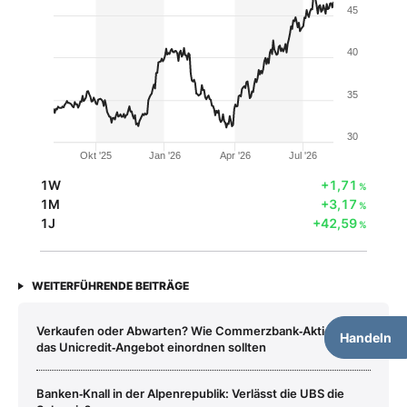
45
40
35
30
Okt '25
Jan '26
Apr '26
Jul '26
1W
+1,71
%
1M
+3,17
%
1J
+42,59
%
WEITERFÜHRENDE BEITRÄGE
Verkaufen oder Abwarten? Wie Commerzbank‑Aktionäre
Handeln
das Unicredit‑Angebot einordnen sollten
Banken‑Knall in der Alpenrepublik: Verlässt die UBS die